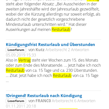
steht aber folgender Absatz: „Bei Ausscheiden in der
zweiten Jahreshälfte wird der Jahresurlaub gezwölftelt,
wobei der die Kürzung allerdings nur soweit erfolgt, als
dadurch nicht der gesetzlich vorgeschriebene
Mindesturlaub unterschritten wird." Hat dieser
Auswirkungen auf meinen
Resturlaub
?
Kündigungsfrist Resturlaub und Überstunden
von
Kutz
Arbeitsrecht
2 Antworten
Leserforum
05.09.2019 15:33
Also in
Vertrag
steht vier Wochen zum 15. des Monats
oder zum Ende des Monatsende. ... Jetzt habe ich noch
Resturlaub
von ca. 15 Tage und ca. 230 Überstunden.
... Zitat: Jetzt habe ich noch
Resturlaub
von ca. 15 Tage
...
!Dringend! Resturlaub nach Kündigung
von
FRANC0
Arbeitsrecht
6 Antworten
Leserforum
01.11.2011 20:18