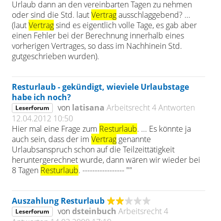
Urlaub dann an den vereinbarten Tagen zu nehmen
oder sind die Std. laut
Vertrag
ausschlaggebend? ...
(laut
Vertrag
sind es eigentlich volle Tage, es gab aber
einen Fehler bei der Berechnung innerhalb eines
vorherigen Vertrages, so dass im Nachhinein Std.
gutgeschrieben wurden).
Resturlaub - gekündigt, wieviele Urlaubstage
habe ich noch?
von
latisana
Arbeitsrecht
4 Antworten
Leserforum
12.04.2012 10:50
Hier mal eine Frage zum
Resturlaub
. ... Es könnte ja
auch sein, dass der im
Vertrag
genannte
Urlaubsanspruch schon auf die Teilzeittätigkeit
heruntergerechnet wurde, dann wären wir wieder bei
8 Tagen
Resturlaub
. ----------------- ""
Auszahlung Resturlaub
von
dsteinbuch
Arbeitsrecht
4
Leserforum