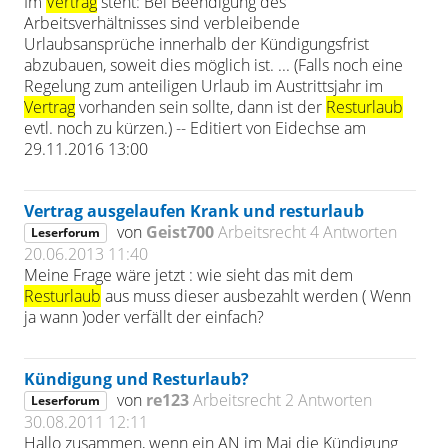
Im
Vertrag
steht: Bei Beendigung des
Arbeitsverhältnisses sind verbleibende
Urlaubsansprüche innerhalb der Kündigungsfrist
abzubauen, soweit dies möglich ist. ... (Falls noch eine
Regelung zum anteiligen Urlaub im Austrittsjahr im
Vertrag
vorhanden sein sollte, dann ist der
Resturlaub
evtl. noch zu kürzen.) -- Editiert von Eidechse am
29.11.2016 13:00
Vertrag ausgelaufen Krank und resturlaub
von
Geist700
Arbeitsrecht
4 Antworten
Leserforum
20.06.2013 11:40
Meine Frage wäre jetzt : wie sieht das mit dem
Resturlaub
aus muss dieser ausbezahlt werden ( Wenn
ja wann )oder verfällt der einfach?
Kündigung und Resturlaub?
von
re123
Arbeitsrecht
2 Antworten
Leserforum
30.08.2011 12:11
Hallo zusammen, wenn ein AN im Mai die Kündigung