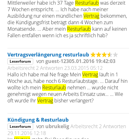
Mittlerweiler habe ich 37 Tage
Resturlaub
was derzeit
7 Wochen entspricht. ... Ich habe nach meiner
Ausbildung nur einen mündlichen
Vertrag
bekommen,
die Kündigungsfrist beträgt dann 4 Wochen zum
Monatsende. ... Aber mein
Resturlaub
kann auf keinen
Fallen entfallen wenn ich es ja schriftlich hab?
Vertragsverlängerung resturlaub
von
guest-12305.01.2016 19:42:03
Leserforum
Arbeitsrecht
2 Antworten
23.03.2015 05:12
Hallo ich habe mal Ne frage Mein
Vertrag
läuft in 1
Woche aus, habe noch 6 Resturlaubstage. ... Darauf hin
wollte ich mein
Resturlaub
nehmen ... wurde nicht
genehmigt wegen neuen Arbeits Einsatz usw... ... Wie
oft wurde Ihr
Vertrag
bisher verlängert?
Kündigung & Resturlaub
von
ubrukelig
Arbeitsrecht
2 Antworten
Leserforum
29.11.2016 12:18