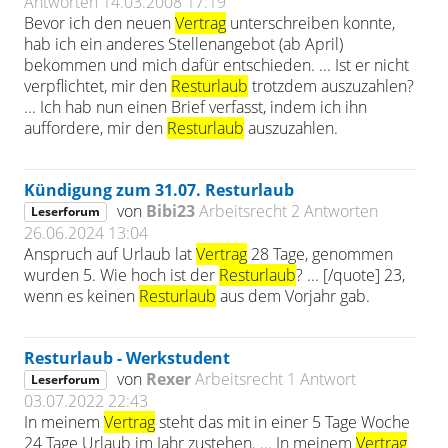
Antworten
14.03.2008 17:19
Bevor ich den neuen
Vertrag
unterschreiben konnte,
hab ich ein anderes Stellenangebot (ab April)
bekommen und mich dafür entschieden. ... Ist er nicht
verpflichtet, mir den
Resturlaub
trotzdem auszuzahlen?
... Ich hab nun einen Brief verfasst, indem ich ihn
auffordere, mir den
Resturlaub
auszuzahlen.
Kündigung zum 31.07. Resturlaub
von
Bibi23
Arbeitsrecht
2 Antworten
Leserforum
26.06.2024 13:04
Anspruch auf Urlaub lat
Vertrag
28 Tage, genommen
wurden 5. Wie hoch ist der
Resturlaub
? ... [/quote] 23,
wenn es keinen
Resturlaub
aus dem Vorjahr gab.
Resturlaub - Werkstudent
von
Rexer
Arbeitsrecht
1 Antwort
Leserforum
03.07.2022 22:43
In meinem
Vertrag
steht das mit in einer 5 Tage Woche
24 Tage Urlaub im Jahr zustehen. ... In meinem
Vertrag