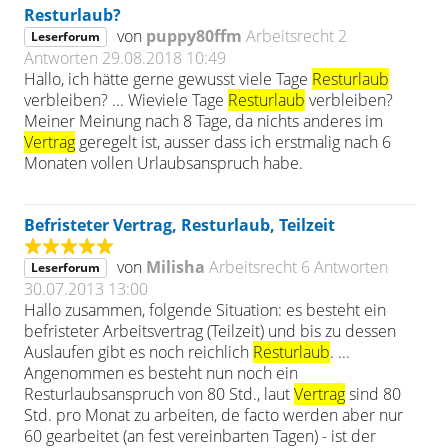
Resturlaub?
von
puppy80ffm
Arbeitsrecht
2
Leserforum
Antworten
29.08.2018 10:49
Hallo, ich hätte gerne gewusst viele Tage
Resturlaub
verbleiben? ... Wieviele Tage
Resturlaub
verbleiben?
Meiner Meinung nach 8 Tage, da nichts anderes im
Vertrag
geregelt ist, ausser dass ich erstmalig nach 6
Monaten vollen Urlaubsanspruch habe.
Befristeter Vertrag, Resturlaub, Teilzeit
von
Milisha
Arbeitsrecht
6 Antworten
Leserforum
30.07.2013 13:00
Hallo zusammen, folgende Situation: es besteht ein
befristeter Arbeitsvertrag (Teilzeit) und bis zu dessen
Auslaufen gibt es noch reichlich
Resturlaub
. ...
Angenommen es besteht nun noch ein
Resturlaubsanspruch von 80 Std., laut
Vertrag
sind 80
Std. pro Monat zu arbeiten, de facto werden aber nur
60 gearbeitet (an fest vereinbarten Tagen) - ist der