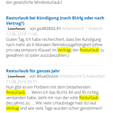
der gesetzliche Mindesturlaub?
Resturlaub bei Kündigung (nach BUrlg oder nach
Vertrag?)
von
go492832-91
Arbeitsrecht
1 Antwort
Leserforum
13.06.2018 11:06
Guten Tag, Ich habe recherchiert, dass bei Kündigung
nach mehr als 6 Monaten Betriebszugehörigkeit (ohne
pro rata temporis Klausel im
Vertrag
) der
Resturlaub
zu
gewähren ist (oder auszubezahlen.)
Resturlaub für ganzes Jahr
von
BlueOnion
Arbeitsrecht
5 Antworten
Leserforum
11.08.2016 09:51
Nun gibt es ein Porblem mit dem bestehenden
Resturlaub
. ... Wenn ich das BUrlG §4 und §5 richtig
verstanden habe, steht mir nun der volle
Resturlaub
des Jahres zu. ... Wie viele Urlaubstage hast du laut
Vertrag
und wie viele Tage wurden schon genommen?