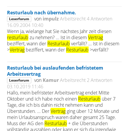
Resturlaub nach übernahme.
von
impulz
Arbeitsrecht
4 Antworten
Leserforum
16.09.2004 10:40
Wenn ja, wielange hat Sie nächstes Jahr zeit diesen
resturlaub
zu nehmen? ... Ist in diesem
Vertrag
beziffert, wann der
Resturlaub
verfällt? ... Ist in diesem
>
Vertrag
beziffert, wann der
Resturlaub
>verfällt?
Resturlaub bei auslaufenden befristetem
Arbeitsvertrag
von
Kamur
Arbeitsrecht
2 Antworten
Leserforum
03.10.2019 11:46
Hallo, mein befristeter Arbeitsvertrag endet Mitte
Oktober und ich habe noch einen
Resturlaub
über 7
Tage, die ich bis dahin nicht nehmen kann und
Überstunden. ... Der
Vertrag
ging über 12 Monate und
mein Urlaubsanspruch waren daher gesamt 25 Tage.
Muss der AG den
Resturlaub
+ die Überstunden
vollständig auszahlen oder kann er sich da irgendwie