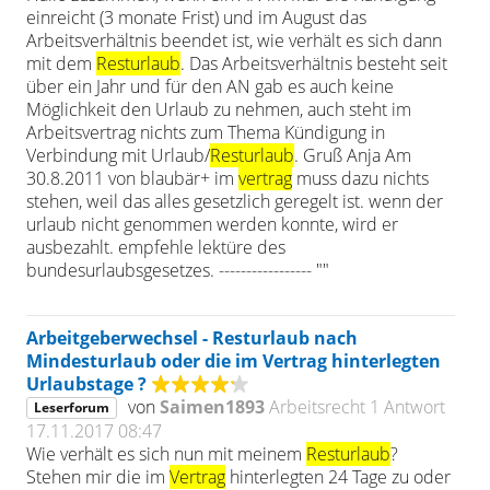
einreicht (3 monate Frist) und im August das
Arbeitsverhältnis beendet ist, wie verhält es sich dann
mit dem
Resturlaub
. Das Arbeitsverhältnis besteht seit
über ein Jahr und für den AN gab es auch keine
Möglichkeit den Urlaub zu nehmen, auch steht im
Arbeitsvertrag nichts zum Thema Kündigung in
Verbindung mit Urlaub/
Resturlaub
. Gruß Anja Am
30.8.2011 von blaubär+ im
vertrag
muss dazu nichts
stehen, weil das alles gesetzlich geregelt ist. wenn der
urlaub nicht genommen werden konnte, wird er
ausbezahlt. empfehle lektüre des
bundesurlaubsgesetzes. ----------------- ""
Arbeitgeberwechsel - Resturlaub nach
Mindesturlaub oder die im Vertrag hinterlegten
Urlaubstage ?
von
Saimen1893
Arbeitsrecht
1 Antwort
Leserforum
17.11.2017 08:47
Wie verhält es sich nun mit meinem
Resturlaub
?
Stehen mir die im
Vertrag
hinterlegten 24 Tage zu oder