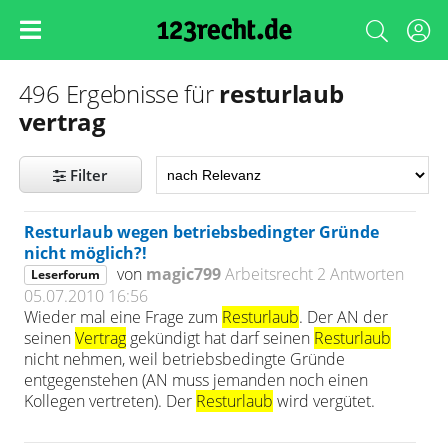
resturlaub
496 Ergebnisse für
vertrag
Filter
Resturlaub wegen betriebsbedingter Gründe
nicht möglich?!
von
magic799
Arbeitsrecht
2 Antworten
Leserforum
05.07.2010 16:56
Wieder mal eine Frage zum
Resturlaub
. Der AN der
seinen
Vertrag
gekündigt hat darf seinen
Resturlaub
nicht nehmen, weil betriebsbedingte Gründe
entgegenstehen (AN muss jemanden noch einen
Kollegen vertreten). Der
Resturlaub
wird vergütet.