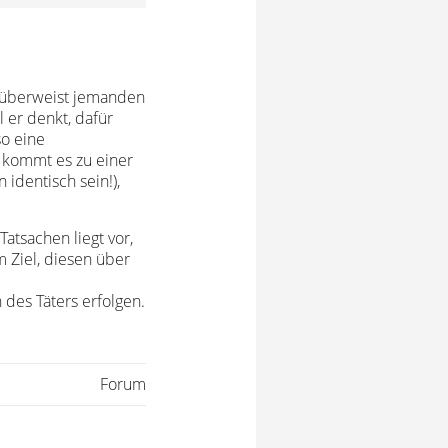
r überweist jemanden
 er denkt, dafür
so eine
s kommt es zu einer
dentisch sein!),
atsachen liegt vor,
m Ziel, diesen über
des Täters erfolgen.
Forum