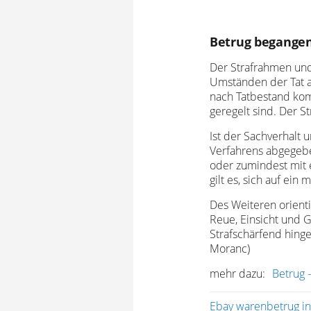
Betrug begangen
Der Strafrahmen un
Umständen der Tat a
nach Tatbestand kom
geregelt sind. Der S
Ist der Sachverhalt 
Verfahrens abgegeben
oder zumindest mit e
gilt es, sich auf ein
Des Weiteren orienti
Reue, Einsicht und G
Strafschärfend hing
Moranc)
mehr dazu:
Betrug 
Ebay warenbetrug in 