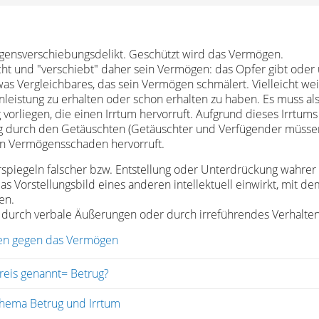
ögensverschiebungsdelikt. Geschützt wird das Vermögen.
ht und "verschiebt" daher sein Vermögen: das Opfer gibt ode
s Vergleichbares, das sein Vermögen schmälert. Vielleicht weil
leistung zu erhalten oder schon erhalten zu haben. Es muss al
orliegen, die einen Irrtum hervorruft. Aufgrund dieses Irrtum
durch den Getäuschten (Getäuschter und Verfügender müssen i
en Vermögensschaden hervorruft.
piegeln falscher bzw. Entstellung oder Unterdrückung wahrer T
as Vorstellungsbild eines anderen intellektuell einwirkt, mit de
en.
 durch verbale Äußerungen oder durch irreführendes Verhalten 
ten gegen das Vermögen
Preis genannt= Betrug?
hema Betrug und Irrtum