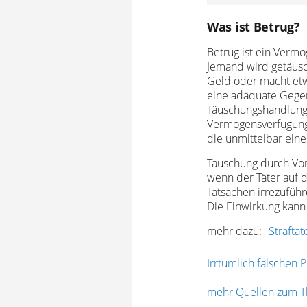
Was ist Betrug?
Betrug ist ein Verm
Jemand wird getäusc
Geld oder macht etwa
eine adäquate Gegen
Täuschungshandlung v
Vermögensverfügung 
die unmittelbar ein
Täuschung durch Vors
wenn der Täter auf d
Tatsachen irrezuführ
Die Einwirkung kann
mehr dazu:
Strafta
Irrtümlich falschen 
mehr Quellen zum T