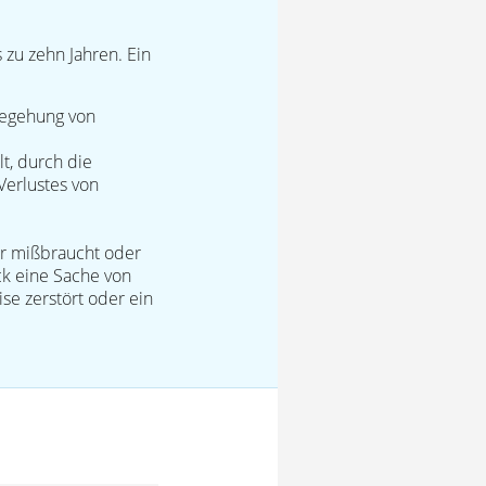
 zu zehn Jahren. Ein
 Begehung von
t, durch die
Verlustes von
er mißbraucht oder
ck eine Sache von
e zerstört oder ein