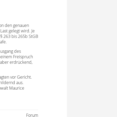
von den genauen
st gelegt wird. Je
§§ 263 bis 265b StGB
afe.
 Ausgang des
t einem Freispruch
e aber erdrückend,
gten vor Gericht.
mildernd aus.
nwalt Maurice
Forum