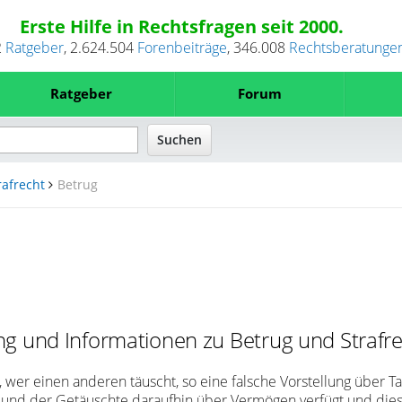
Erste Hilfe in Rechtsfragen seit 2000.
2
Ratgeber
,
2.624.504
Forenbeiträge
,
346.008
Rechtsberatunge
Ratgeber
Forum
rafrecht
Betrug
g und Informationen zu Betrug und Strafre
 wer einen anderen täuscht, so eine falsche Vorstellung über 
 und der Getäuschte daraufhin über Vermögen verfügt und dies