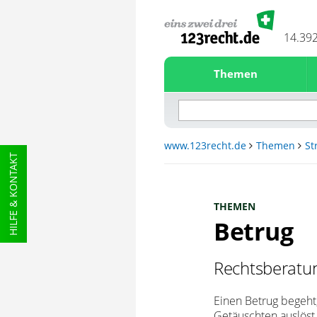
14.39
Themen
www.123recht.de
Themen
St
HILFE & KONTAKT
THEMEN
Betrug
Rechtsberatun
Einen Betrug begeht,
Getäuschten auslöst