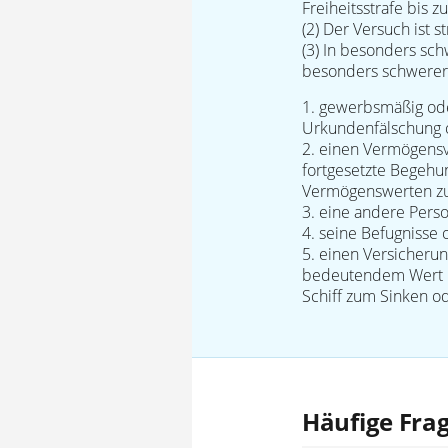
Freiheitsstrafe bis z
(2) Der Versuch ist st
(3) In besonders sch
besonders schwerer F
1. gewerbsmäßig oder
Urkundenfälschung 
2. einen Vermögensv
fortgesetzte Begehu
Vermögenswerten zu
3. eine andere Person
4. seine Befugnisse
5. einen Versicheru
bedeutendem Wert in
Schiff zum Sinken o
Häufige Fra