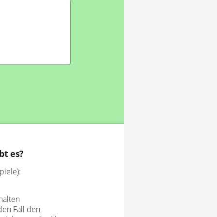
bt es?
piele):
halten
den Fall den