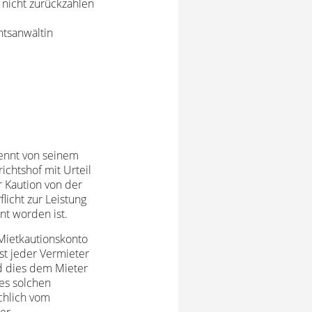
 nicht zurückzahlen
htsanwältin
rennt von seinem
chtshof mit Urteil
r Kaution von der
icht zur Leistung
nt worden ist.
 Mietkautionskonto
st jeder Vermieter
d dies dem Mieter
es solchen
chlich vom