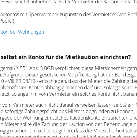
 Beweismittel aufheben, falls der Vermieter die Kaution einfach
Sparkontos mit Sperrvermerk zugunsten des Vermieters (von Rec
opiel)
tion bei Wohnungen
selbst ein Konto für die Mietkaution einrichten?
gemäß § 551 Abs. 3 BGB verpflichtet, diese Mietsicherheit get
 Aufgrund dieser gesetzlichen Verpflichtung hat der Bundesgeri
 - VIII ZR 98/10 - entschieden, dass der Mieter die Zahlung de
olvenzfesten Kontos abhängig machen darf und solange seine Pfl
rletzt, solange ihm vom Vermieter ein solches Konto nicht benan
 vom Vermieter auch nicht darauf verweisen lassen, selbst ein
e sofortige Zahlungspflicht des Mieters begründen zu können, i
ergabe der Wohnung ein solches Kautionskonto einzurichten un
in Mieter sollte die Zahlung der Kaution von der Benennung ein
ngig machen, um sicher zu gehen, dass die Mietsicherheit tatsä