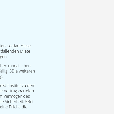
ten, so darf diese
ntfallenden Miete
agen.
eichen monatlichen
ällig. 3Die weiteren
g.
editinstitut zu dem
ie Vertragsparteien
vom Vermögen des
ie Sicherheit. 5Bei
ne Pflicht, die