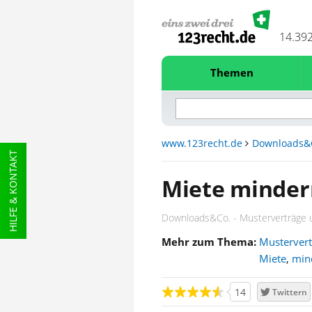
14.39
Themen
www.123recht.de
Downloads&
HILFE & KONTAKT
Miete mindern
Downloads&Co. - Musterverträge 
Mehr zum Thema:
Mustervert
Miete
,
min
14
Twittern