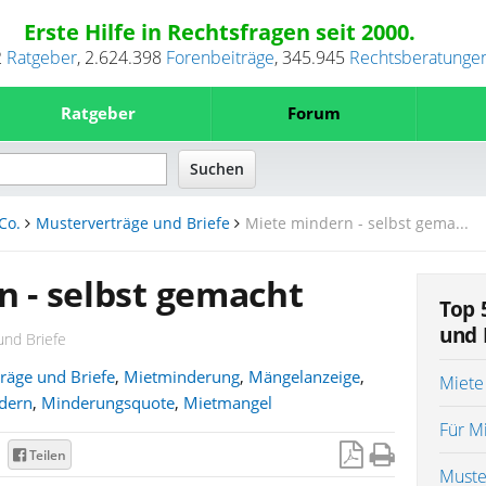
Erste Hilfe in Rechtsfragen seit 2000.
2
Ratgeber
,
2.624.398
Forenbeiträge
,
345.945
Rechtsberatunge
Ratgeber
Forum
Co.
Musterverträge und Briefe
Miete mindern - selbst gema...
 - selbst gemacht
Top 
und 
und Briefe
räge und Briefe
,
Mietminderung
,
Mängelanzeige
,
Miete
dern
,
Minderungsquote
,
Mietmangel
Für M
Teilen
Muste