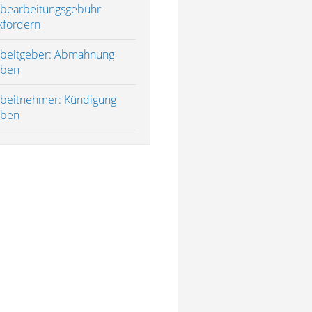
tbearbeitungsgebühr
kfordern
rbeitgeber: Abmahnung
iben
rbeitnehmer: Kündigung
iben