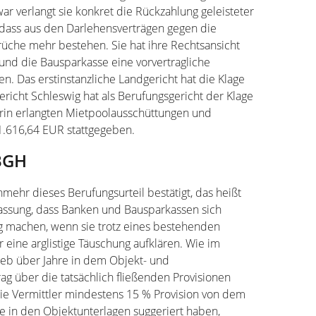
 verlangt sie konkret die Rückzahlung geleisteter
, dass aus den Darlehensverträgen gegen die
üche mehr bestehen. Sie hat ihre Rechtsansicht
 und die Bausparkasse eine vorvertragliche
en. Das erstinstanzliche Landgericht hat die Klage
icht Schleswig hat als Berufungsgericht der Klage
erin erlangten Mietpoolausschüttungen und
1.616,64 EUR stattgegeben.
BGH
mehr dieses Berufungsurteil bestätigt, das heißt
fassung, dass Banken und Bausparkassen sich
ig machen, wenn sie trotz eines bestehenden
 eine arglistige Täuschung aufklären. Wie im
rieb über Jahre in dem Objekt- und
ag über die tatsächlich fließenden Provisionen
die Vermittler mindestens 15 % Provision von dem
ie in den Objektunterlagen suggeriert haben,