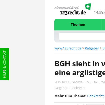
14.39
Themen
www.123recht.de
Ratgeber
B
HILFE & KONTAKT
BGH sieht in 
eine arglisti
VON RECHTSANWALT MICHAEL W
Ratgeber - Bankrecht
Mehr zum Thema:
Bankrecht