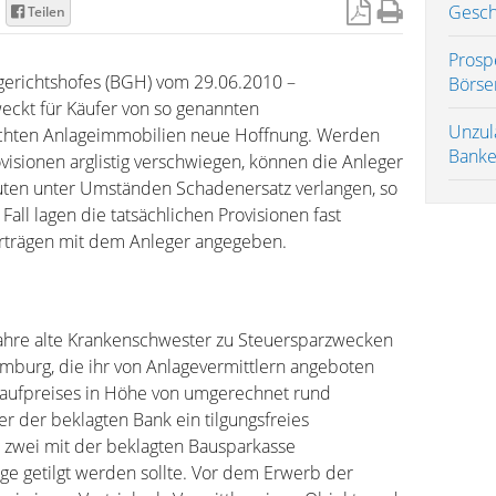
Gesch
Teilen
Prosp
erichtshofes (BGH) vom 29.06.2010 –
Börse
eckt für Käufer von so genannten
Unzul
echten Anlageimmobilien neue Hoffnung. Werden
Banke
visionen arglistig verschwiegen, können die Anleger
tuten unter Umständen Schadenersatz verlangen, so
Fall lagen die tatsächlichen Provisionen fast
erträgen mit dem Anleger angegeben.
ahre alte Krankenschwester zu Steuersparzwecken
burg, die ihr von Anlagevermittlern angeboten
Kaufpreises in Höhe von umgerechnet rund
r der beklagten Bank ein tilgungsfreies
 zwei mit der beklagten Bausparkasse
e getilgt werden sollte. Vor dem Erwerb der