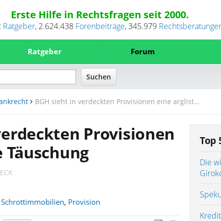
Erste Hilfe in Rechtsfragen seit 2000.
2
Ratgeber
,
2.624.438
Forenbeiträge
,
345.979
Rechtsberatunge
Ratgeber
Forum
ankrecht
BGH sieht in verdeckten Provisionen eine arglist...
verdeckten Provisionen
Top 
ge Täuschung
Die w
IECK
Girok
Speku
,
Schrottimmobilien
,
Provision
Kredit