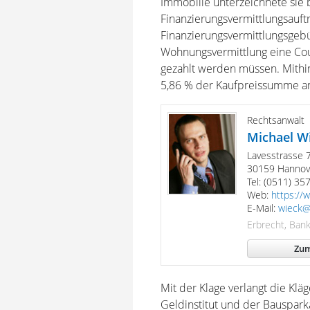
Immobilie unterzeichnete sie b
Finanzierungsvermittlungsauftr
Finanzierungsvermittlungsgeb
Wohnungsvermittlung eine Cou
gezahlt werden müssen. Mithi
5,86 % der Kaufpreissumme an 
Rechtsanwalt
Michael W
Lavesstrasse 
30159 Hannov
Tel: (0511) 3
Web:
https://
E-Mail:
wieck@
Erbrecht, Bank
Zum
Mit der Klage verlangt die Kl
Geldinstitut und der Bauspark