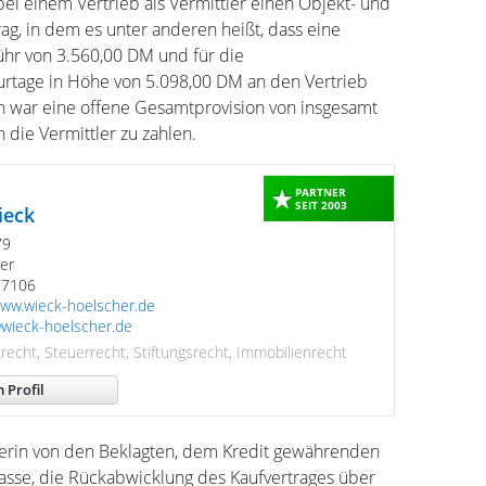
ei einem Vertrieb als Vermittler einen Objekt- und
ag, in dem es unter anderen heißt, dass eine
ühr von 3.560,00 DM und für die
rtage in Höhe von 5.098,00 DM an den Vertrieb
n war eine offene Gesamtprovision von insgesamt
die Vermittler zu zahlen.
PARTNER
SEIT 2003
ieck
79
er
577106
www.wieck-hoelscher.de
wieck-hoelscher.de
recht, Steuerrecht, Stiftungsrecht, Immobilienrecht
 Profil
ägerin von den Beklagten, dem Kredit gewährenden
asse, die Rückabwicklung des Kaufvertrages über