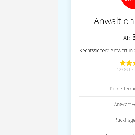
Anwalt on
AB
Rechtssichere Antwort in 
123.891 B
Keine Term
Antwort 
Rückfrag