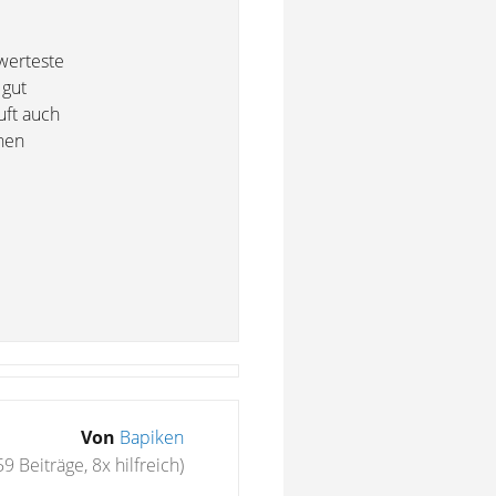
werteste
 gut
uft auch
enen
Von
Bapiken
59 Beiträge, 8x hilfreich)