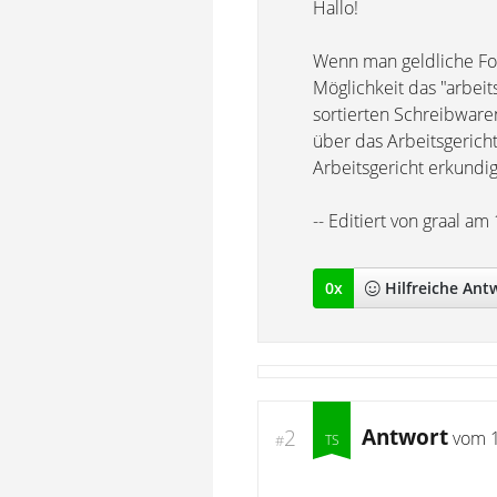
Hallo!
Wenn man geldliche Fo
Möglichkeit das "arbeit
sortierten Schreibwaren
über das Arbeitsgericht
Arbeitsgericht erkundi
-- Editiert von graal a
0
x
Hilfreich
e Ant
Antwort
2
vom
#