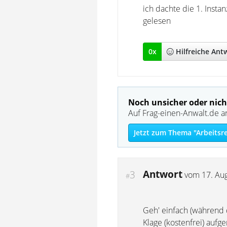
ich dachte die 1. Insta
gelesen
0
x
Hilfreich
e Ant
Noch unsicher oder nich
Auf Frag-einen-Anwalt.de a
Jetzt zum Thema "Arbeitsr
Antwort
3
vom
17. Au
#
Geh' einfach (während 
Klage (kostenfrei) auf