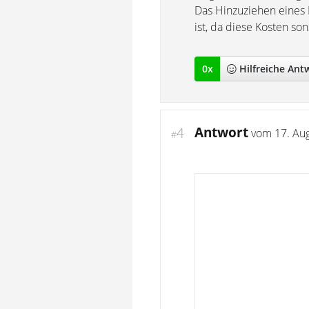
Das Hinzuziehen eines 
ist, da diese Kosten so
0
x
Hilfreich
e Ant
Antwort
4
vom
17. Au
#