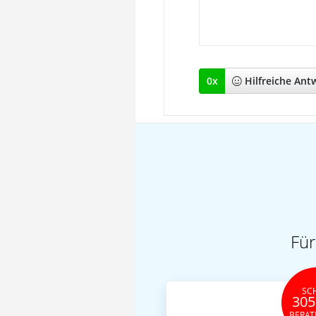
0
x
Hilfreich
e Ant
Für
SC
305
BERA