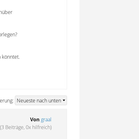
enüber
orlegen?
 könntet.
ierung:
Von
graal
(3 Beiträge, 0x hilfreich)