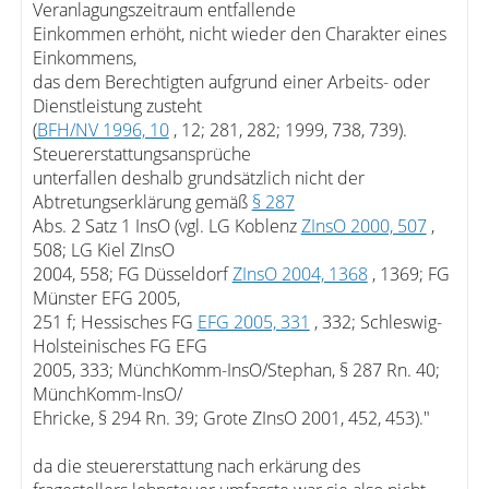
Veranlagungszeitraum entfallende
Einkommen erhöht, nicht wieder den Charakter eines
Einkommens,
das dem Berechtigten aufgrund einer Arbeits- oder
Dienstleistung zusteht
(
BFH/NV 1996, 10
, 12; 281, 282; 1999, 738, 739).
Steuererstattungsansprüche
unterfallen deshalb grundsätzlich nicht der
Abtretungserklärung gemäß
§ 287
Abs. 2 Satz 1 InsO (vgl. LG Koblenz
ZInsO 2000, 507
,
508; LG Kiel ZInsO
2004, 558; FG Düsseldorf
ZInsO 2004, 1368
, 1369; FG
Münster EFG 2005,
251 f; Hessisches FG
EFG 2005, 331
, 332; Schleswig-
Holsteinisches FG EFG
2005, 333; MünchKomm-InsO/Stephan, § 287 Rn. 40;
MünchKomm-InsO/
Ehricke, § 294 Rn. 39; Grote ZInsO 2001, 452, 453)."
da die steuererstattung nach erkärung des