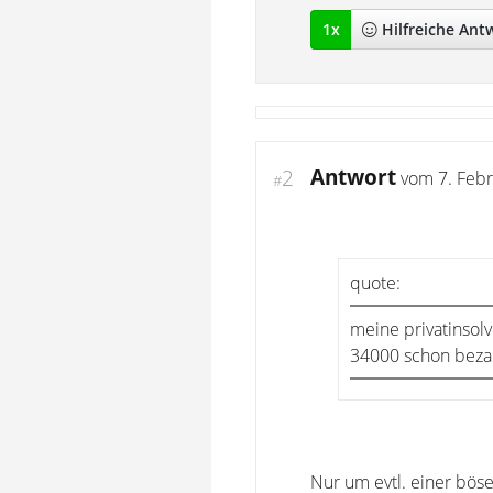
1
x
Hilfreich
e Ant
Antwort
2
vom
7. Feb
#
quote:
meine privatinsol
34000 schon bezah
Nur um evtl. einer bös