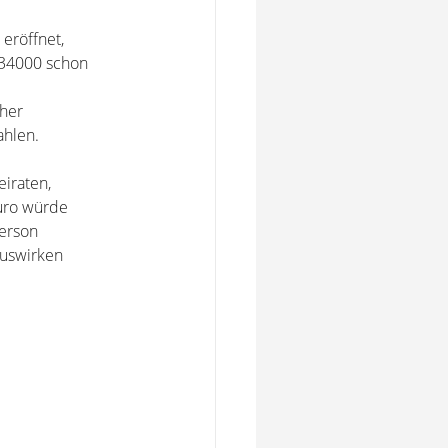
eröffnet,
 34000 schon
rher
ahlen.
eiraten,
euro würde
person
auswirken