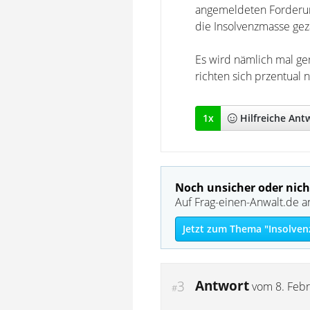
angemeldeten Forderung
die Insolvenzmasse gez
Es wird nämlich mal ger
richten sich przentual 
1
x
Hilfreich
e Ant
Noch unsicher oder nich
Auf Frag-einen-Anwalt.de a
Jetzt zum Thema "Insolven
Antwort
3
vom
8. Feb
#