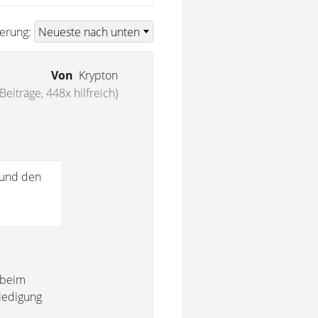
ierung:
Von
Krypton
Beiträge, 448x hilfreich)
 und den
 beim
riedigung