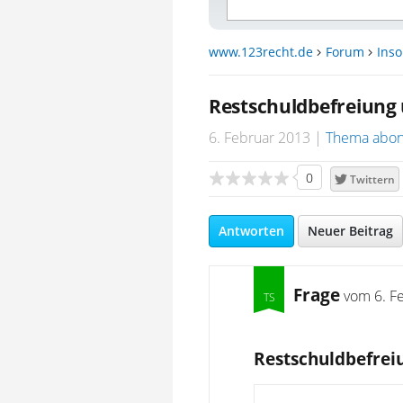
www.123recht.de
Forum
Inso
Restschuldbefreiung 
6. Februar 2013
Thema abon
0
Twittern
Antworten
Neuer Beitrag
Frage
vom
6. F
Restschuldbefrei