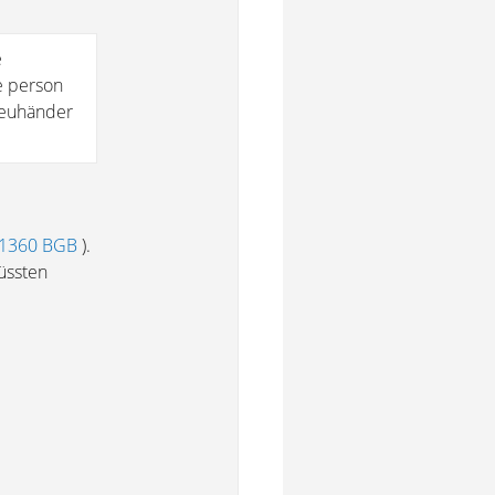
e
ge person
reuhänder
 1360 BGB
).
üssten