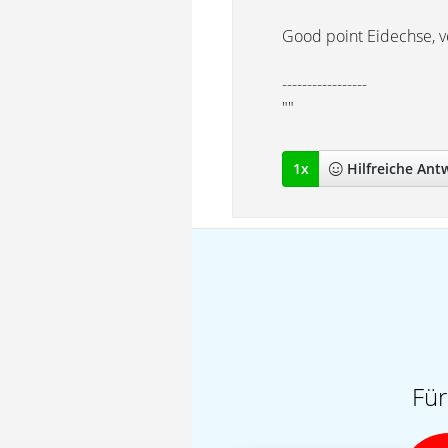
Good point Eidechse, ve
-----------------
""
1
x
Hilfreich
e Ant
Für