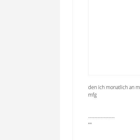
den ich monatlich an 
mfg
-----------------
""