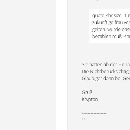
quote:<hr size=1 
zukünftige frau ve
gelten. würde das
bezahlen muß. <h
Sie hätten ab der Heirat 
Die Nichtberücksichtig
Gläubiger dann bei Ger
Gruß
Krypton
-----------------
""