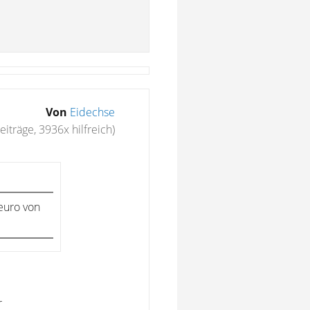
Von
Eidechse
eiträge, 3936x hilfreich)
euro von
r