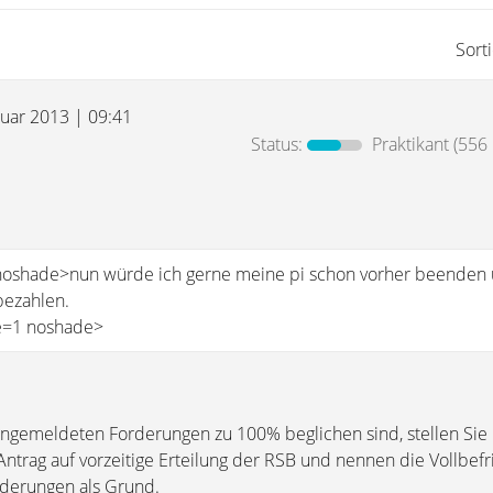
Sort
ruar 2013 | 09:41
Status:
Praktikant
(556 
 noshade>nun würde ich gerne meine pi schon vorher beenden
bezahlen.
ze=1 noshade>
 angemeldeten Forderungen zu 100% beglichen sind, stellen Sie
Antrag auf vorzeitige Erteilung der RSB und nennen die Vollbef
rderungen als Grund.