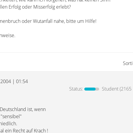
llen Erfolg oder Misserfolg erlebt?
nbruch oder Wutanfall nahe, bitte um Hilfe!
nweise.
Sort
i 2004 | 01:54
Status:
Student
(2165 
Deutschland ist, wenn
 "sensibel"
hiedlich.
l ein Recht auf Krach !