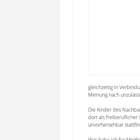
gleichzeitig in Verbind
Meinung nach unzulässi
Die Kinder des Nachbar
dort als freiberufliche
unvorhersehbar stattfin
Was habe ich für Möglic