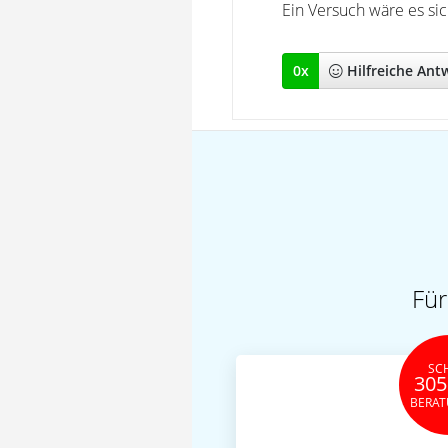
Ein Versuch wäre es sic
0
x
Hilfreich
e Ant
Für
SC
305
BERA