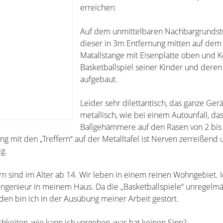
erreichen:
Auf dem unmittelbaren Nachbargrundst
dieser in 3m Entfernung mitten auf dem
Matallstange mit Eisenplatte oben und K
Basketballspiel seiner Kinder und dere
aufgebaut.
Leider sehr dilettantisch, das ganze Ger
metallisch, wie bei einem Autounfall, da
Ballgehämmere auf den Rasen von 2 bis 
ung mit den „Treffern“ auf der Metalltafel ist Nerven zerreißend
g.
n sind im Alter ab 14. Wir leben in einem reinen Wohngebiet. I
r Ingenieur in meinem Haus. Da die „Basketballspiele“ unregelm
den bin ich in der Ausübung meiner Arbeit gestört.
hkeiten, wie kann ich vorgehen, was hat keinen Sinn?