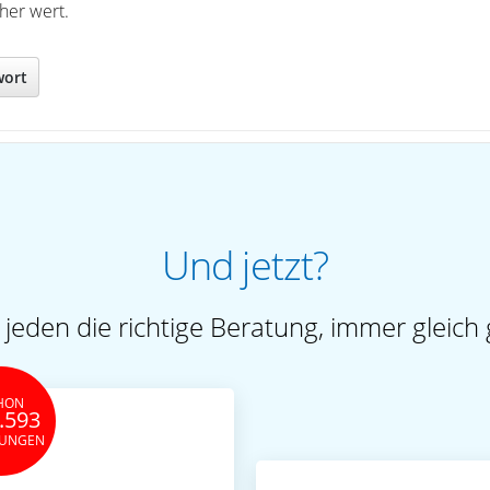
her wert.
wort
Und jetzt?
 jeden die richtige Beratung, immer gleich 
HON
.593
TUNGEN