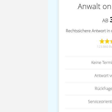
Anwalt on
AB
Rechtssichere Antwort in 
123.860 B
Keine Term
Antwort 
Rückfrag
Serviceorient