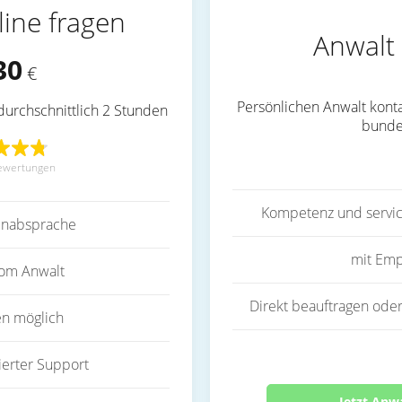
line fragen
Anwalt 
30
€
Persönlichen Anwalt konta
durchschnittlich 2 Stunden
bunde
ewertungen
Kompetenz und servic
inabsprache
mit Emp
vom Anwalt
Direkt beauftragen oder
en möglich
ierter Support
Jetzt Anw