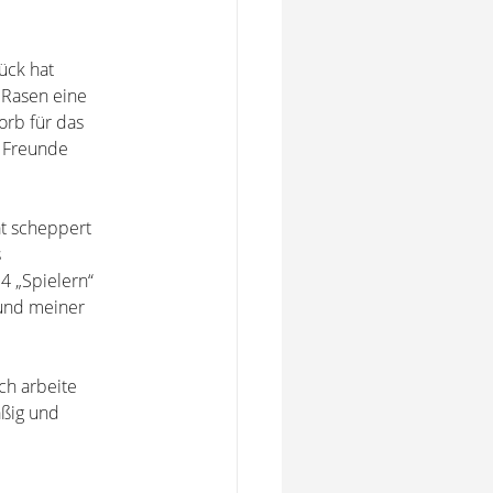
ück hat
 Rasen eine
orb für das
n Freunde
ät scheppert
s
4 „Spielern“
 und meiner
ch arbeite
äßig und