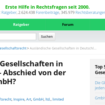
Erste Hilfe in Rechtsfragen seit 2000.
2
Ratgeber
,
2.624.438
Forenbeiträge
,
345.979
Rechtsberatunge
Ratgeber
Forum
esellschaftsrecht
Ausländische Gesellschaften in Deutschl...
Gesellschaften in
Top 
 Abschied von der
Gese
mbH?
Die Gb
jeden
GmbH 
ftsrecht
,
Inspire
,
Art
,
GmbH
,
ltd.
,
limited