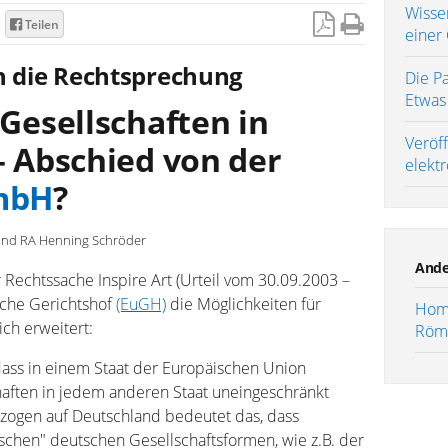
Wisse
Teilen
einer
 die Rechtsprechung
Die Pa
Etwas 
Gesellschaften in
Veröff
 Abschied von der
elekt
mbH
?
und RA Henning Schröder
Ande
 Rechtssache Inspire Art (Urteil vom 30.09.2003 –
sche Gerichtshof
(EuGH)
die Möglichkeiten für
Home
ch erweitert:
Röm
dass in einem Staat der Europäischen Union
aften in jedem anderen Staat uneingeschränkt
ogen auf Deutschland bedeutet das, dass
schen" deutschen Gesellschaftsformen, wie z.B. der