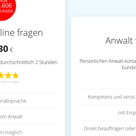
HON
.606
TUNGEN
line fragen
Anwalt 
30
€
Persönlichen Anwalt konta
durchschnittlich 2 Stunden
bunde
ewertungen
Kompetenz und servic
inabsprache
mit Emp
vom Anwalt
Direkt beauftragen oder
en möglich