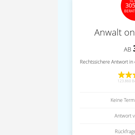
SC
305
BERA
Anwalt on
AB
Rechtssichere Antwort in 
123.860 B
Keine Term
Antwort 
Rückfrag