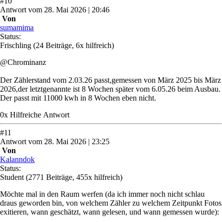
#
10
Antwort
vom
28. Mai 2026 | 20:46
Von
sumamima
Status:
Frischling
(24 Beiträge, 6x hilfreich)
@Chrominanz
Der Zählerstand vom 2.03.26 passt,gemessen von März 2025 bis März
2026,der letztgenannte ist 8 Wochen später vom 6.05.26 beim Ausbau.
Der passt mit 11000 kwh in 8 Wochen eben nicht.
0
x
Hilfreich
e Antwort
#
11
Antwort
vom
28. Mai 2026 | 23:25
Von
Kalanndok
Status:
Student
(2771 Beiträge, 455x hilfreich)
Möchte mal in den Raum werfen (da ich immer noch nicht schlau
draus geworden bin, von welchem Zähler zu welchem Zeitpunkt Fotos
exitieren, wann geschätzt, wann gelesen, und wann gemessen wurde):