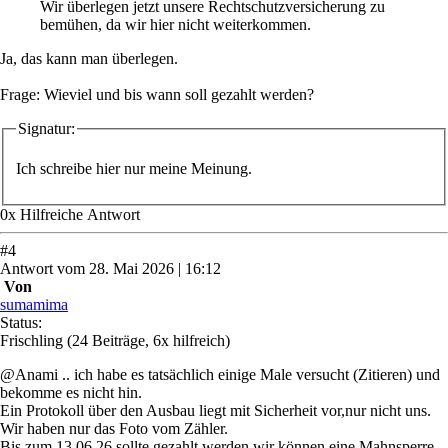
Wir überlegen jetzt unsere Rechtschutzversicherung zu
bemühen, da wir hier nicht weiterkommen.
Ja, das kann man überlegen.
Frage: Wieviel und bis wann soll gezahlt werden?
Signatur:
Ich schreibe hier nur meine Meinung.
0
x
Hilfreich
e Antwort
#
4
Antwort
vom
28. Mai 2026 | 16:12
Von
sumamima
Status:
Frischling
(24 Beiträge, 6x hilfreich)
@Anami .. ich habe es tatsächlich einige Male versucht (Zitieren) und
bekomme es nicht hin.
Ein Protokoll über den Ausbau liegt mit Sicherheit vor,nur nicht uns.
Wir haben nur das Foto vom Zähler.
Bis zum 13.06.26 sollte gezahlt werden,wir können eine Mahnsperre