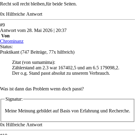
Recht soll recht bleiben,für beide Seiten.
0
x
Hilfreich
e Antwort
#
9
Antwort
vom
28. Mai 2026 | 20:37
Von
Chrominanz
Status:
Praktikant
(747 Beiträge, 77x hilfreich)
Zitat
(von sumamima)
:
Zählerstand am 2.3 war 167402,5 und am 6.5 179098,2.
Der o.g. Stand passt absolut zu unserem Verbrauch.
Was ist dann das Problem wenn doch passt?
Signatur:
Meine Meinung gebildet auf Basis von Erfahrung und Recherche.
0
x
Hilfreich
e Antwort