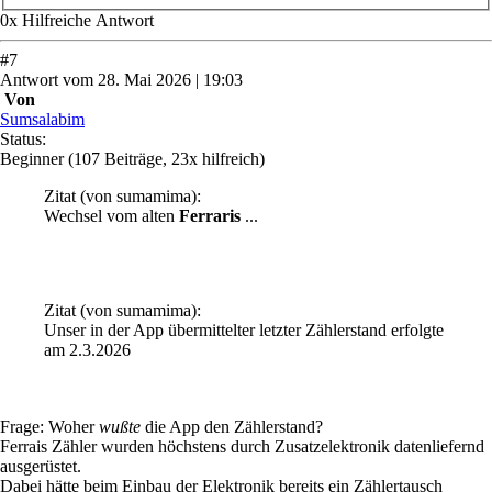
0
x
Hilfreich
e Antwort
#
7
Antwort
vom
28. Mai 2026 | 19:03
Von
Sumsalabim
Status:
Beginner
(107 Beiträge, 23x hilfreich)
Zitat
(von sumamima)
:
Wechsel vom alten
Ferraris
...
Zitat
(von sumamima)
:
Unser in der App übermittelter letzter Zählerstand erfolgte
am 2.3.2026
Frage: Woher
wußte
die App den Zählerstand?
Ferrais Zähler wurden höchstens durch Zusatzelektronik datenliefernd
ausgerüstet.
Dabei hätte beim Einbau der Elektronik bereits ein Zählertausch