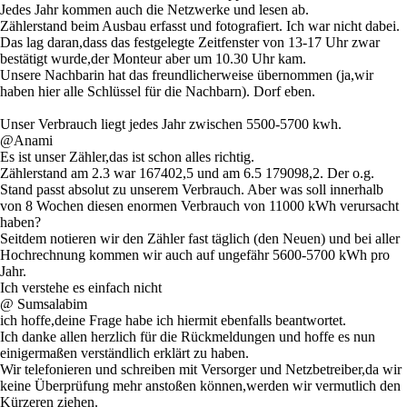
Jedes Jahr kommen auch die Netzwerke und lesen ab.
Zählerstand beim Ausbau erfasst und fotografiert. Ich war nicht dabei.
Das lag daran,dass das festgelegte Zeitfenster von 13-17 Uhr zwar
bestätigt wurde,der Monteur aber um 10.30 Uhr kam.
Unsere Nachbarin hat das freundlicherweise übernommen (ja,wir
haben hier alle Schlüssel für die Nachbarn). Dorf eben.
Unser Verbrauch liegt jedes Jahr zwischen 5500-5700 kwh.
@Anami
Es ist unser Zähler,das ist schon alles richtig.
Zählerstand am 2.3 war 167402,5 und am 6.5 179098,2. Der o.g.
Stand passt absolut zu unserem Verbrauch. Aber was soll innerhalb
von 8 Wochen diesen enormen Verbrauch von 11000 kWh verursacht
haben?
Seitdem notieren wir den Zähler fast täglich (den Neuen) und bei aller
Hochrechnung kommen wir auch auf ungefähr 5600-5700 kWh pro
Jahr.
Ich verstehe es einfach nicht
@ Sumsalabim
ich hoffe,deine Frage habe ich hiermit ebenfalls beantwortet.
Ich danke allen herzlich für die Rückmeldungen und hoffe es nun
einigermaßen verständlich erklärt zu haben.
Wir telefonieren und schreiben mit Versorger und Netzbetreiber,da wir
keine Überprüfung mehr anstoßen können,werden wir vermutlich den
Kürzeren ziehen.