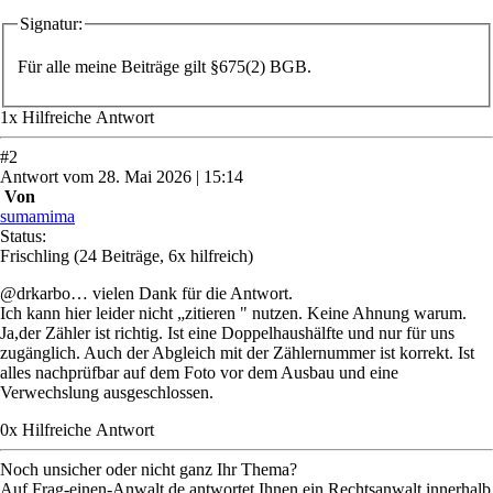
Signatur:
Für alle meine Beiträge gilt §675(2) BGB.
1
x
Hilfreich
e Antwort
#
2
Antwort
vom
28. Mai 2026 | 15:14
Von
sumamima
Status:
Frischling
(24 Beiträge, 6x hilfreich)
@drkarbo… vielen Dank für die Antwort.
Ich kann hier leider nicht „zitieren " nutzen. Keine Ahnung warum.
Ja,der Zähler ist richtig. Ist eine Doppelhaushälfte und nur für uns
zugänglich. Auch der Abgleich mit der Zählernummer ist korrekt. Ist
alles nachprüfbar auf dem Foto vor dem Ausbau und eine
Verwechslung ausgeschlossen.
0
x
Hilfreich
e Antwort
Noch unsicher oder nicht ganz Ihr Thema?
Auf Frag-einen-Anwalt.de antwortet Ihnen ein Rechtsanwalt innerhalb