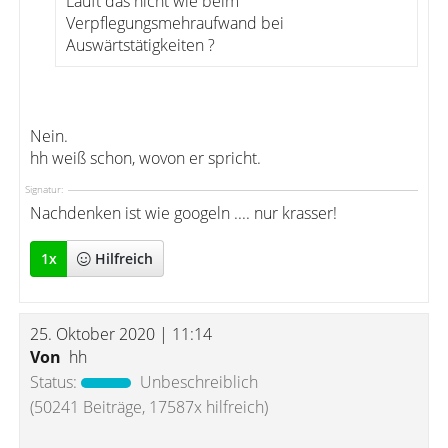
Läuft das nicht wie beim
Verpflegungsmehraufwand bei
Auswärtstätigkeiten ?
Nein.
hh weiß schon, wovon er spricht.
Signatur:
Nachdenken ist wie googeln .... nur krasser!
1
x
Hilfreich
25. Oktober 2020 | 11:14
Von
hh
Status:
Unbeschreiblich
(50241 Beiträge, 17587x hilfreich)