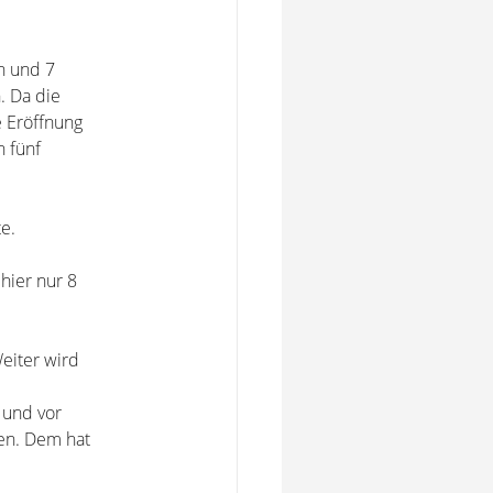
en und 7
. Da die
e Eröffnung
 fünf
e.
 hier nur 8
Weiter wird
 und vor
en. Dem hat