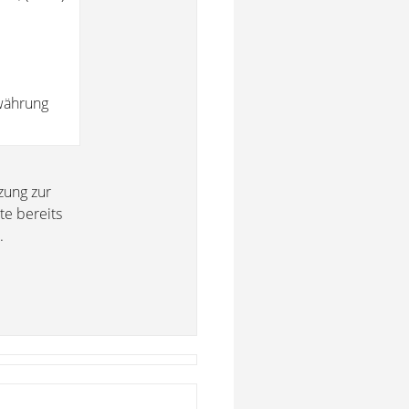
ewährung
zung zur
te bereits
.