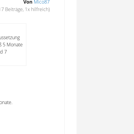
Von
Mico87
17 Beiträge, 1x hilfreich)
aussetzung
aß 5 Monate
nd 7
onate.