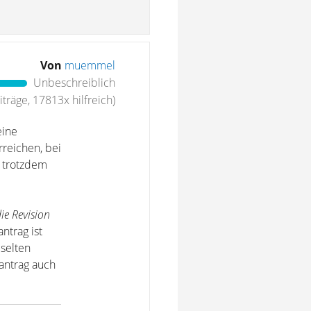
Von
muemmel
Unbeschreiblich
träge, 17813x hilfreich)
eine
reichen, bei
s trotzdem
ie Revision
ntrag ist
 selten
antrag auch