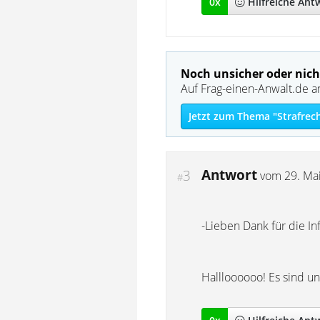
0
x
Hilfreich
e Ant
Noch unsicher oder nich
Auf Frag-einen-Anwalt.de a
Jetzt zum Thema "Strafrec
Antwort
3
vom
29. Ma
#
-Lieben Dank für die I
Hallloooooo! Es sind u