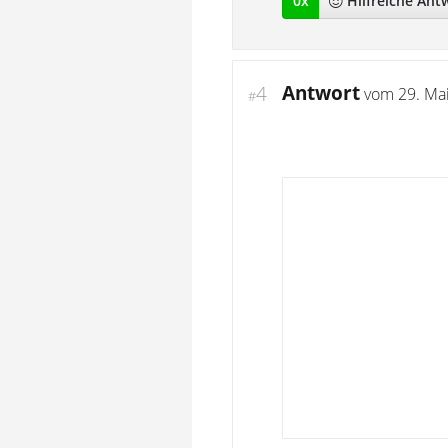
0
x
Hilfreich
e Ant
Antwort
4
vom
29. Ma
#