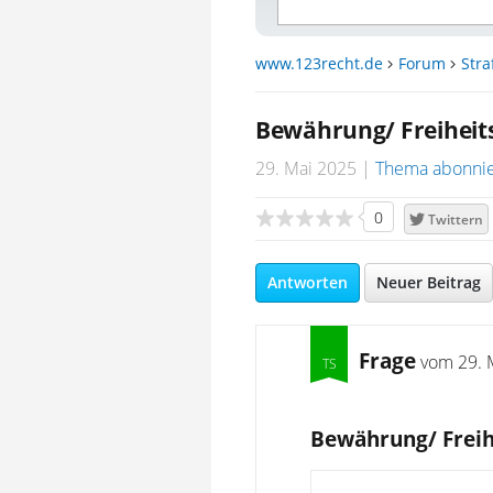
www.123recht.de
Forum
Stra
Bewährung/ Freiheits
29. Mai 2025
Thema abonni
0
Twittern
Antworten
Neuer Beitrag
Frage
vom
29. 
Bewährung/ Freih