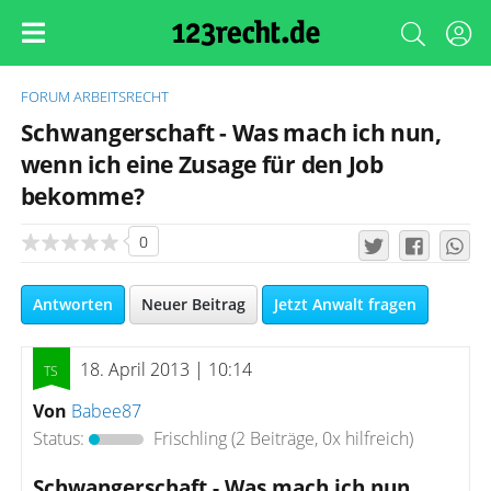
FORUM
ARBEITSRECHT
Schwangerschaft - Was mach ich nun,
wenn ich eine Zusage für den Job
bekomme?
0
Antworten
Neuer Beitrag
Jetzt Anwalt fragen
18. April 2013 | 10:14
Von
Babee87
Status:
Frischling
(2 Beiträge, 0x hilfreich)
Schwangerschaft - Was mach ich nun,