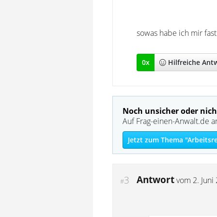
sowas habe ich mir fas
0
x
Hilfreich
e Ant
Noch unsicher oder nich
Auf Frag-einen-Anwalt.de a
Jetzt zum Thema "Arbeitsr
Antwort
3
vom
2. Juni
#