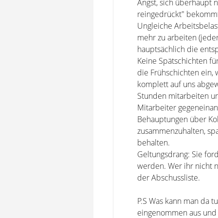
Angst, sich überhaupt 
reingedrückt" bekomm
Ungleiche Arbeitsbelas
mehr zu arbeiten (jeder
hauptsächlich die ents
Keine Spätschichten für 
die Frühschichten ein,
komplett auf uns abgew
Stunden mitarbeiten un
Mitarbeiter gegeneinand
Behauptungen über Koll
zusammenzuhalten, spal
behalten.
Geltungsdrang: Sie for
werden. Wer ihr nicht n
der Abschussliste.
P.S Was kann man da tun?
eingenommen aus und jen