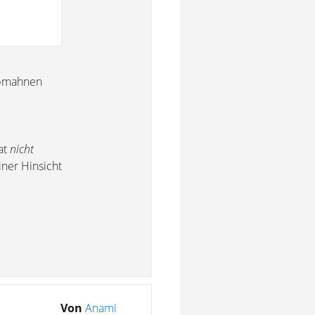
 abmahnen
at
nicht
iner Hinsicht
Von
Anami