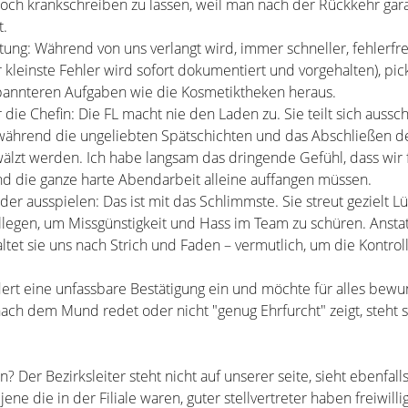
noch krankschreiben zu lassen, weil man nach der Rückkehr gara
t.
tung: Während von uns verlangt wird, immer schneller, fehlerfr
 kleinste Fehler wird sofort dokumentiert und vorgehalten), pick
pannteren Aufgaben wie die Kosmetiktheken heraus.
die Chefin: Die FL macht nie den Laden zu. Sie teilt sich aussch
 während die ungeliebten Spätschichten und das Abschließen d
älzt werden. Ich habe langsam das dringende Gefühl, dass wir f
d die ganze harte Abendarbeit alleine auffangen müssen.
er ausspielen: Das ist mit das Schlimmste. Sie streut gezielt 
egen, um Missgünstigkeit und Hass im Team zu schüren. Ansta
tet sie uns nach Strich und Faden – vermutlich, um die Kontrol
dert eine unfassbare Bestätigung ein und möchte für alles bewu
ach dem Mund redet oder nicht "genug Ehrfurcht" zeigt, steht s
 Der Bezirksleiter steht nicht auf unserer seite, sieht ebenfalls
e die in der Filiale waren, guter stellvertreter haben freiwilli