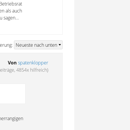
Betriebsrat
en als auch
 sagen...
ierung:
Von
spatenklopper
iträge, 4854x hilfreich)
herrangigen