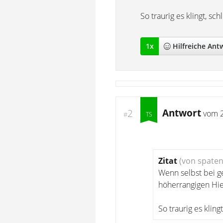
So traurig es klingt, s
1
x
Hilfreich
e Ant
Antwort
2
vom
#
Zitat
(von spaten
Wenn selbst bei g
höherrangigen Hie
So traurig es klin