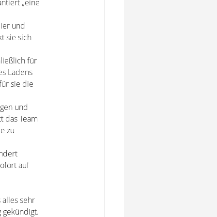
ntiert „eine
eier und
t sie sich
ließlich für
es Ladens
ür sie die
Lügen und
tt das Team
le zu
ndert
ofort auf
 alles sehr
g gekündigt.