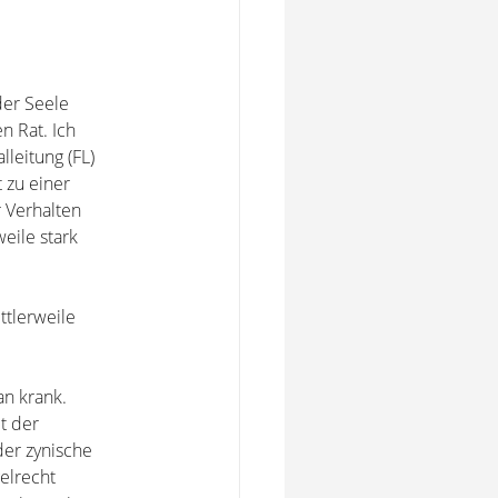
der Seele
n Rat. Ich
lleitung (FL)
 zu einer
 Verhalten
weile stark
ttlerweile
an krank.
t der
der zynische
gelrecht