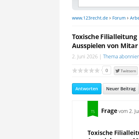
www.123recht.de
Forum
Arbe
Toxische Filialleitun
Ausspielen von Mitar
2. Juni 2026
Thema abonnie
0
Twittern
Antworten
Neuer Beitrag
Frage
vom
2. J
Toxische Filialle