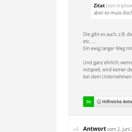
Zitat
(von tripto
aber es muss doch
Die gibt es auch, z.B.
etc. ...
Ein ewig langer Weg m
Und ganz ehrlich, wenn 
mitspielt
, wird keiner d
bei dem Unternehmen 
0
x
Hilfreich
e Ant
Antwort
4
vom
2. Juni
#