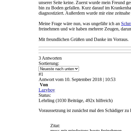
unserer Seite keine. Zuerst wurde mein Freund g
bin zu Boden gefallen. Kurz darauf im Krankenha
diagnostiziert. Außerdem wurde mir eine zeitnah
Meine Frage wäre nun, was ungefähr ich an
Schm
freinehmen und wir haben mehrere Zeugen, darunte
Mit freundlichen Grüßen und Danke im Vorraus.
3 Antworten
Sortierung:
#
1
Antwort
vom
10. September 2018 | 10:53
Von
Lazyboy
Status:
Lehrling
(1030 Beiträge, 492x hilfreich)
Voraussetzung ist zunächst mal den Schädiger z
Zitat:
muss mir mindestens heute freinehmen