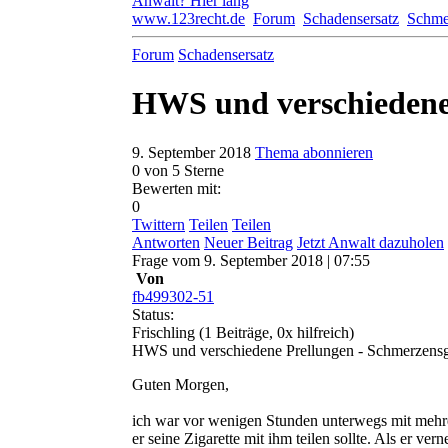
Anwalt? Hier lang
www.123recht.de
Forum
Schadensersatz
Schme
Forum
Schadensersatz
HWS und verschiedene 
9. September 2018
Thema abonnieren
0
von 5 Sterne
Bewerten mit:
0
Twittern
Teilen
Teilen
Antworten
Neuer Beitrag
Jetzt Anwalt dazuholen
Frage
vom
9. September 2018 | 07:55
Von
fb499302-51
Status:
Frischling
(1 Beiträge, 0x hilfreich)
HWS und verschiedene Prellungen - Schmerzensg
Guten Morgen,
ich war vor wenigen Stunden unterwegs mit mehre
er seine Zigarette mit ihm teilen sollte. Als er 