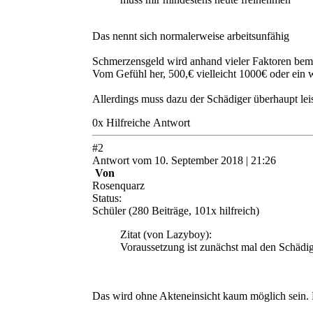
Das nennt sich normalerweise arbeitsunfähig
Schmerzensgeld wird anhand vieler Faktoren beme
Vom Gefühl her, 500,€ vielleicht 1000€ oder ein 
Allerdings muss dazu der Schädiger überhaupt leist
0
x
Hilfreich
e Antwort
#
2
Antwort
vom
10. September 2018 | 21:26
Von
Rosenquarz
Status:
Schüler
(280 Beiträge, 101x hilfreich)
Zitat
(von Lazyboy)
:
Voraussetzung ist zunächst mal den Schäd
Das wird ohne Akteneinsicht kaum möglich sein. D