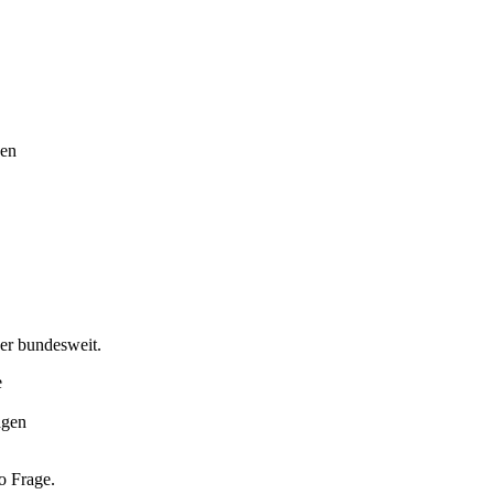
den
er bundesweit.
e
agen
o Frage.