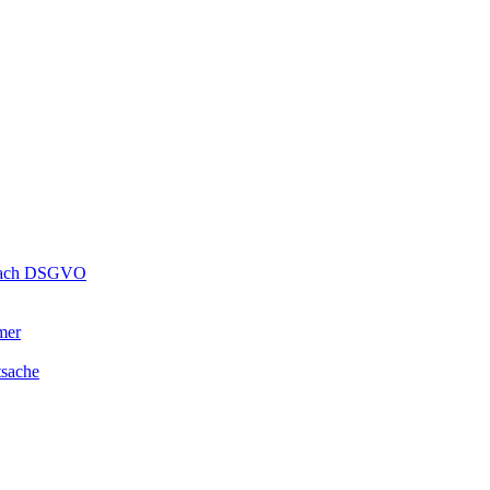
s nach DSGVO
mer
tsache