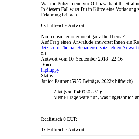
War die Polizei denn vor Ort bzw. habt Ihr Strafanz
In diesem Fall wirst Du in Kürze eine Vorladung zu
Erfahrung bringen.
0
x
Hilfreich
e Antwort
Noch unsicher oder nicht ganz Ihr Thema?
Auf Frag-einen-Anwalt.de antwortet Ihnen ein Re
Jetzt zum Thema "Schadensersatz" einen Anwalt 
#
3
Antwort
vom
10. September 2018 | 22:16
Von
hiphappy
Status:
Junior-Partner
(5955 Beiträge, 2622x hilfreich)
Zitat
(von fb499302-51)
:
Meine Frage wäre nun, was ungefähr ich a
Realistisch 0 EUR.
1
x
Hilfreich
e Antwort