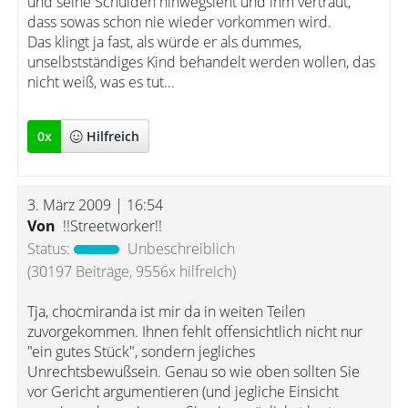
und seine Schulden hinwegsieht und ihm vertraut,
dass sowas schon nie wieder vorkommen wird.
Das klingt ja fast, als würde er als dummes,
unselbstständiges Kind behandelt werden wollen, das
nicht weiß, was es tut...
0
x
Hilfreich
3. März 2009 | 16:54
Von
!!Streetworker!!
Status:
Unbeschreiblich
(30197 Beiträge, 9556x hilfreich)
Tja, chocmiranda ist mir da in weiten Teilen
zuvorgekommen. Ihnen fehlt offensichtlich nicht nur
"ein gutes Stück", sondern jegliches
Unrechtsbewußsein. Genau so wie oben sollten Sie
vor Gericht argumentieren (und jegliche Einsicht