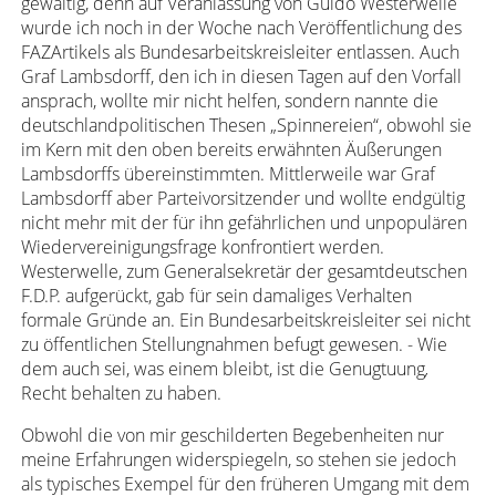
gewaltig, denn auf Veranlassung von Guido Westerwelle
wurde ich noch in der Woche nach Veröffentlichung des
FAZArtikels als Bundesarbeitskreisleiter entlassen. Auch
Graf Lambsdorff, den ich in diesen Tagen auf den Vorfall
ansprach, wollte mir nicht helfen, sondern nannte die
deutschlandpolitischen Thesen „Spinnereien“, obwohl sie
im Kern mit den oben bereits erwähnten Äußerungen
Lambsdorffs übereinstimmten. Mittlerweile war Graf
Lambsdorff aber Parteivorsitzender und wollte endgültig
nicht mehr mit der für ihn gefährlichen und unpopulären
Wiedervereinigungsfrage konfrontiert werden.
Westerwelle, zum Generalsekretär der gesamtdeutschen
F.D.P. aufgerückt, gab für sein damaliges Verhalten
formale Gründe an. Ein Bundesarbeitskreisleiter sei nicht
zu öffentlichen Stellungnahmen befugt gewesen. - Wie
dem auch sei, was einem bleibt, ist die Genugtuung
,
Recht behalten zu haben.
Obwohl die von mir geschilderten Begebenheiten nur
meine Erfahrungen widerspiegeln, so stehen sie jedoch
als typisches Exempel für den früheren Umgang mit dem