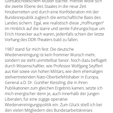
Gorbatschowschem Muster dachte. Hierbei wolle sich
die zweite Ebene des Staates in die neue Zeit
hinüberretten und durch eine Konföderation mit der
Bundesrepublik zugleich die wirtschaftliche Basis des
Landes sichern. Egal, wie realistisch diese „Hoffnungen“
im Hinblick auf die starre und senile Führungsclique um
Erich Honecker auch waren, jedenfalls schien der letzte
Vorhang des DDR-Theaters bald zu fallen.
1987 stand für mich fest: Die deutsche
Wiedervereinigung ist kein frommer Wunsch mehr,
sondern sie steht unmittelbar bevor. Noch dazu beflügelt
durch Wissenschaftler, wie Professor Wolfgang Seyffert
aus Kiel sowie von hohen Militärs, wie dem ehemaligen
stellvertretenden Nato-Oberbefehlshaber in Europa,
General a.D. Dr. Günther Kiessling, die in ihren
Publikationen zum gleichen Ergebnis kamen, setzte ich
mich energischer denn je, auch innerhalb der Jungen
Liberalen, für eine zügige operative
Wiedervereinigungspolitik ein. Zum Glück stieß ich bei
den vielen Mitgliedern des Bundesarbeitskreises