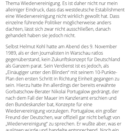
Thema Wiedervereinigung. Es ist daher nicht nur mein
alleiniger Eindruck, dass das westdeutsche Establishment
eine Wiedervereinigung nicht wirklich gewollt hat. Dass
einzelne führende Politiker möglicherweise anders
dachten, lässt sich zwar nicht ausschließen, danach
gehandelt haben sie jedoch nicht.
Selbst Helmut Kohl hatte am Abend des 9. November
1989, als er den Journalisten in Warschau ratlos
gegenüberstand, kein Zukunftskonzept für Deutschland
als Ganzem parat. Sein Verdienst ist es jedoch, als
„Einäugiger unter den Blinden“ mit seinem 10-Punkte-
Plan den ersten Schritt in Richtung Einheit gegangen zu
sein. Hierzu hatte ihn allerdings der bereits erwähnte
Gorbatschow-Berater Nikolai Portugalow gedrängt, der
nach dem Fall der Mauer im Kanzleramt erschien und
den Bundeskanzler bat, Konzepte für eine
Wiedervereinigung vorzulegen. Portugalow, ein großer
Freund der Deutschen, war offiziell gar nicht befugt von
„Wiedervereinigung“ zu sprechen. Er wußte aber, was er
auslösen würde und handelte entsprechend. Noch ein