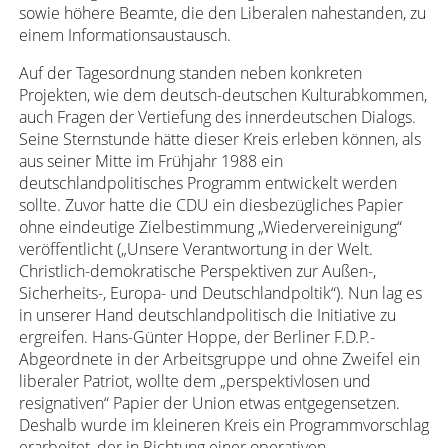
sowie höhere Beamte, die den Liberalen nahestanden, zu
einem Informationsaustausch.
Auf der Tagesordnung standen neben konkreten
Projekten, wie dem deutsch-deutschen Kulturabkommen,
auch Fragen der Vertiefung des innerdeutschen Dialogs.
Seine Sternstunde hätte dieser Kreis erleben können, als
aus seiner Mitte im Frühjahr 1988 ein
deutschlandpolitisches Programm entwickelt werden
sollte. Zuvor hatte die CDU ein diesbezügliches Papier
ohne eindeutige Zielbestimmung „Wiedervereinigung“
veröffentlicht („Unsere Verantwortung in der Welt.
Christlich-demokratische Perspektiven zur Außen-,
Sicherheits-, Europa- und Deutschlandpoltik“). Nun lag es
in unserer Hand deutschlandpolitisch die Initiative zu
ergreifen. Hans-Günter Hoppe, der Berliner F.D.P.-
Abgeordnete in der Arbeitsgruppe und ohne Zweifel ein
liberaler Patriot, wollte dem „perspektivlosen und
resignativen“ Papier der Union etwas entgegensetzen.
Deshalb wurde im kleineren Kreis ein Programmvorschlag
erarbeitet, der in Richtung einer operativen