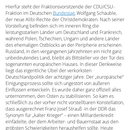
Hierfür steht der Fraktionsvorsitzende der CDU/CSU-
Fraktion im Deutschen
Bundestag
, Wolfgang Schäuble,
der neue Alibi-Rechte der Christdemokraten. Nach seiner
Vorstellung befinden sich im inneren Ring die
leistungsstarken Länder um Deutschland und Frankreich,
während Polen, Tschechien, Ungarn und andere Länder
des ehemaligen Ostblocks an der Peripherie erscheinen.
Russland, in den vergangenen Jahrzehnten ein nicht ganz
unbedeutendes Land, bleibt als Bittsteller vor der Tür des
sogenannten europäischen Hauses. In dieser Denkweise
liegt das eigentliche Übel der verkorksten
Deutschlandpolitik der achtziger Jahre. Der „europäische“
Einigungsprozess sollte sich ungestört von äußeren
Einflüssen entwickeln. Es wurde daher ganz offiziell alles
unternommen, den Osten zu stabilisieren. So kam es
schließlich zu der vorher nicht vorstellbaren Konstellation,
dass ausgerechnet Franz-Josef Strauß -in der DDR das
Synonym für „kalter Krieger“ – einen Milliardenkredit
einfädelte, der dem Arbeiter- und Bauernstaat aus den
gröbsten Schwierigkeiten heraushelfen sollte. Heute