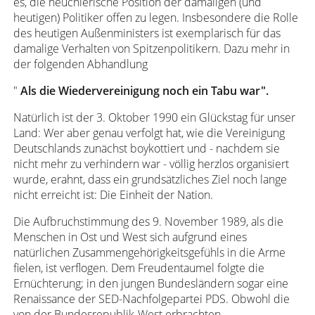
es, die heuchlerische Position der damaligen (und
heutigen) Politiker offen zu legen. Insbesondere die Rolle
des heutigen Außenministers ist exemplarisch für das
damalige Verhalten von Spitzenpolitikern. Dazu mehr in
der folgenden Abhandlung
"
Als die Wiedervereinigung noch ein Tabu war".
Natürlich ist der 3. Oktober 1990 ein Glückstag für unser
Land: Wer aber genau verfolgt hat, wie die Vereinigung
Deutschlands zunächst boykottiert und - nachdem sie
nicht mehr zu verhindern war - völlig herzlos organisiert
wurde, erahnt, dass ein grundsätzliches Ziel noch lange
nicht erreicht ist: Die Einheit der Nation.
Die Aufbruchstimmung des 9. November 1989, als die
Menschen in Ost und West sich aufgrund eines
natürlichen Zusammengehörigkeitsgefühls in die Arme
fielen, ist verflogen. Dem Freudentaumel folgte die
Ernüchterung; in den jungen Bundesländern sogar eine
Renaissance der SED-Nachfolgepartei PDS. Obwohl die
von der Bundesrepublik-West erbrachten