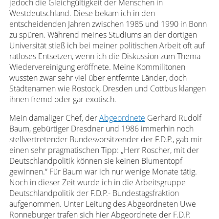
jedoch die Gleichgültigkeit der Menschen in
Westdeutschland. Diese bekam ich in den
entscheidenden Jahren zwischen 1985 und 1990 in Bonn
zu spüren. Während meines Studiums an der dortigen
Universität stieß ich bei meiner politischen Arbeit oft auf
ratloses Entsetzen, wenn ich die Diskussion zum Thema
Wiedervereinigung eröffnete. Meine Kommilitonen
wussten zwar sehr viel über entfernte Länder, doch
Städtenamen wie Rostock, Dresden und Cottbus klangen
ihnen fremd oder gar exotisch.
Mein damaliger Chef, der
Abgeordnete
Gerhard Rudolf
Baum, gebürtiger Dresdner und 1986 immerhin noch
stellvertretender Bundesvorsitzender der F.D.P., gab mir
einen sehr pragmatischen Tipp: „Herr Roscher, mit der
Deutschlandpolitik können sie keinen Blumentopf
gewinnen.“ Für Baum war ich nur wenige Monate tätig.
Noch in dieser Zeit wurde ich in die Arbeitsgruppe
Deutschlandpolitik der F.D.P.- Bundestagsfraktion
aufgenommen. Unter Leitung des Abgeordneten Uwe
Ronneburger trafen sich hier Abgeordnete der F.D.P.