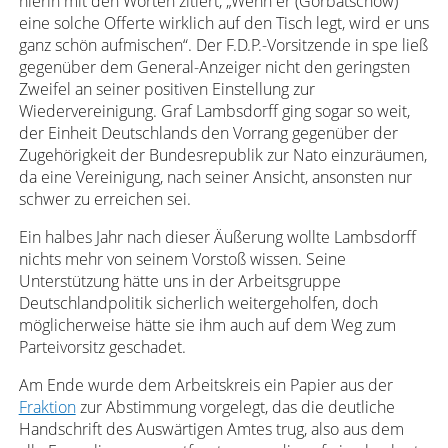
hierin mit den Worten zitiert, „Wenn er (Gorbatschow)
eine solche Offerte wirklich auf den Tisch legt, wird er uns
ganz schön aufmischen“. Der F.D.P.-Vorsitzende in spe ließ
gegenüber dem General-Anzeiger nicht den geringsten
Zweifel an seiner positiven Einstellung zur
Wiedervereinigung. Graf Lambsdorff ging sogar so weit,
der Einheit Deutschlands den Vorrang gegenüber der
Zugehörigkeit der Bundesrepublik zur Nato einzuräumen,
da eine Vereinigung, nach seiner Ansicht, ansonsten nur
schwer zu erreichen sei.
Ein halbes Jahr nach dieser Äußerung wollte Lambsdorff
nichts mehr von seinem Vorstoß wissen. Seine
Unterstützung hätte uns in der Arbeitsgruppe
Deutschlandpolitik sicherlich weitergeholfen, doch
möglicherweise hätte sie ihm auch auf dem Weg zum
Parteivorsitz geschadet.
Am Ende wurde dem Arbeitskreis ein Papier aus der
Fraktion
zur Abstimmung vorgelegt, das die deutliche
Handschrift des Auswärtigen Amtes trug, also aus dem