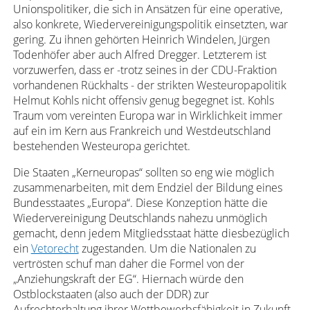
Unionspolitiker, die sich in Ansätzen für eine operative,
also konkrete, Wiedervereinigungspolitik einsetzten, war
gering. Zu ihnen gehörten Heinrich Windelen, Jürgen
Todenhöfer aber auch Alfred Dregger. Letzterem ist
vorzuwerfen, dass er -trotz seines in der CDU-Fraktion
vorhandenen Rückhalts - der strikten Westeuropapolitik
Helmut Kohls nicht offensiv genug begegnet ist. Kohls
Traum vom vereinten Europa war in Wirklichkeit immer
auf ein im Kern aus Frankreich und Westdeutschland
bestehenden Westeuropa gerichtet.
Die Staaten „Kerneuropas“ sollten so eng wie möglich
zusammenarbeiten, mit dem Endziel der Bildung eines
Bundesstaates „Europa“. Diese Konzeption hätte die
Wiedervereinigung Deutschlands nahezu unmöglich
gemacht, denn jedem Mitgliedsstaat hätte diesbezüglich
ein
Vetorecht
zugestanden. Um die Nationalen zu
vertrösten schuf man daher die Formel von der
„Anziehungskraft der EG“. Hiernach würde den
Ostblockstaaten (also auch der DDR) zur
Aufrechterhaltung ihrer Wettbewerbsfähigkeit in Zukunft