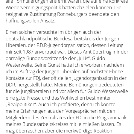
alle Formulierungen entfernt waren, die auf eine konkrete
Wiedervereinigungspolitik hätten abzielen können. Die
resignative Zustimmung Ronneburgers beendete den
hoffnungsvollen Ansatz.
Einen solchen versuchte im übrigen auch der
deutschlandpolitische Bundesarbeitskreis der Jungen
Liberalen, der F.D.P.-Jugendorganisation, dessen Leitung
mir seit 1987 anvertraut war. Dieses Amt übertrug mir der
damalige Bundesvorsitzende der „JuLis“, Guido
Westerwelle. Seine Gunst hatte ich erworben, nachdem
ich im Auftrag der Jungen Liberalen auf höchster Ebene
Kontakte zur FDJ, der offiziellen Jugendorganisation in der
DDR, hergestellt hatte. Meine Bemühungen bedeuteten
für die Jungliberalen und vor allem für Guido Westerwelle
eine gute Presse und das Wohlwollen bestimmter
„Realpolitiker“. Auch ich profitierte, denn ich konnte
meine Erfahrungen aus den Vorgesprächen mit den
Mitgliedern des Zentralrates der FDJ in die Programmatik
meines Bundesarbeitskreises mit einfließen lassen. Es
mag überraschen, aber die merkwürdige Reaktion