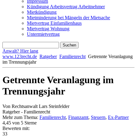
Impressum
Kündigung Arbeitsvertrag Arbeitnehmer
Mietkündigung
Mietminderung bei Mängeln der Mietsache
Mietvertrag Einfamilienhaus
Mietvertrag Wohnung
Untermietvertrag
Anwalt? Hier lang
www.123recht.de
Ratgeber
Familienrecht
Getrennte Veranlagung
im Trennungsjahr
Getrennte Veranlagung im
Trennungsjahr
Von Rechtsanwalt Lars Steinfelder
Ratgeber - Familienrecht
Mehr zum Thema:
Familienrecht
,
Finanzamt
,
Steuern
,
Ex-Partner
4,45
von 5 Sterne
Bewerten mit:
33