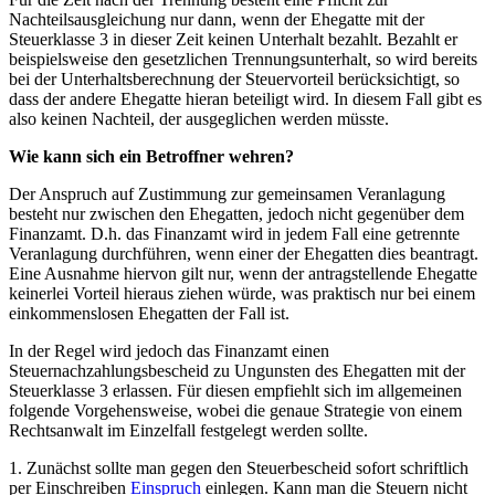
Nachteilsausgleichung nur dann, wenn der Ehegatte mit der
Steuerklasse 3 in dieser Zeit keinen Unterhalt bezahlt. Bezahlt er
beispielsweise den gesetzlichen Trennungsunterhalt, so wird bereits
bei der Unterhaltsberechnung der Steuervorteil berücksichtigt, so
dass der andere Ehegatte hieran beteiligt wird. In diesem Fall gibt es
also keinen Nachteil, der ausgeglichen werden müsste.
Wie kann sich ein Betroffner wehren?
Der Anspruch auf Zustimmung zur gemeinsamen Veranlagung
besteht nur zwischen den Ehegatten, jedoch nicht gegenüber dem
Finanzamt. D.h. das Finanzamt wird in jedem Fall eine getrennte
Veranlagung durchführen, wenn einer der Ehegatten dies beantragt.
Eine Ausnahme hiervon gilt nur, wenn der antragstellende Ehegatte
keinerlei Vorteil hieraus ziehen würde, was praktisch nur bei einem
einkommenslosen Ehegatten der Fall ist.
In der Regel wird jedoch das Finanzamt einen
Steuernachzahlungsbescheid zu Ungunsten des Ehegatten mit der
Steuerklasse 3 erlassen. Für diesen empfiehlt sich im allgemeinen
folgende Vorgehensweise, wobei die genaue Strategie von einem
Rechtsanwalt im Einzelfall festgelegt werden sollte.
1. Zunächst sollte man gegen den Steuerbescheid sofort schriftlich
per Einschreiben
Einspruch
einlegen. Kann man die Steuern nicht