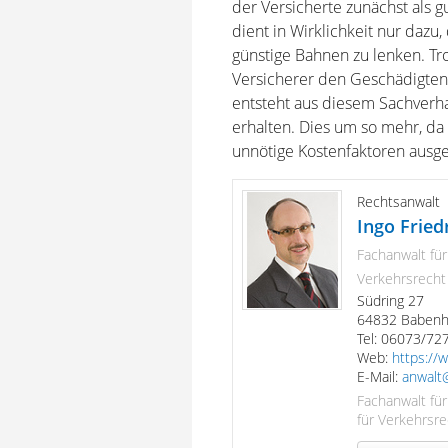
der Versicherte zunächst als 
dient in Wirklichkeit nur dazu,
günstige Bahnen zu lenken. Tro
Versicherer den Geschädigten
entsteht aus diesem Sachverhal
erhalten. Dies um so mehr, d
unnötige Kostenfaktoren ausge
Rechtsanwalt
Ingo Fried
Fachanwalt für
Verkehrsrecht
Südring 27
64832 Baben
Tel: 06073/72
Web:
https://w
E-Mail:
anwalt@
Fachanwalt für
für Verkehrsre