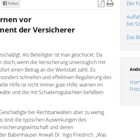
Der F
Teilen
Auffa
rnen vor
bei S
nt der Versicherer
Das B
eschädigt. Als Beteiligter ist man geschockt. Da
er doch, wenn die Versicherung unverzüglich mit
ort einen Betrag an die Werkstatt zahlt. Es
Ande
esonders schnellen und effektiven Regulierung des
Hom
lle Hilfe ist nicht immer gute Hilfe, warnen im
Frie
wälte und die mit Schadensgutachten befaßten
Geschädigte bei Rechtsanwälten über zu wenig
as sind die typischen Auswirkungen des
sicherungswirtschaft und deren
 der Babenhäuser Anwalt Dr. Ingo Friedrich. „Was