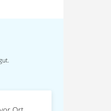
gut.
vor Ort