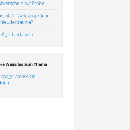
ührerschein auf Probe
hrunfall - Geldansprüche
chleudertrauma?
ußgeldverfahren
re Websites zum Thema
epage von RA Dr.
drich