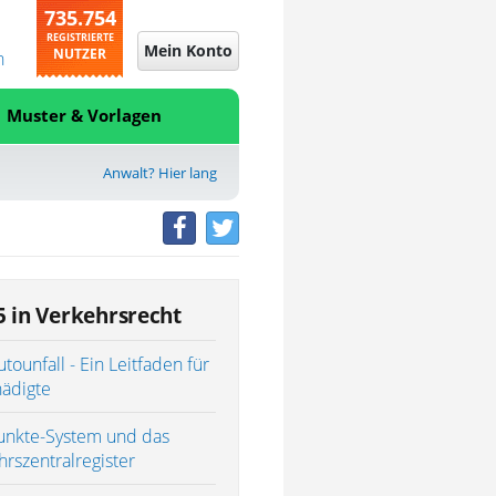
735.754
REGISTRIERTE
Mein Konto
NUTZER
n
Muster & Vorlagen
Anwalt? Hier lang
5 in Verkehrsrecht
tounfall - Ein Leitfaden für
ädigte
unkte-System und das
hrszentralregister