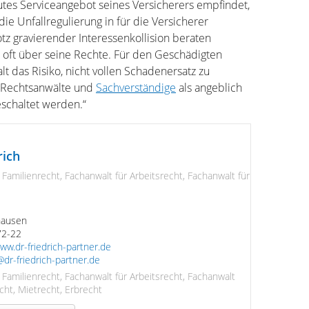
gutes Serviceangebot seines Versicherers empfindet,
 die Unfallregulierung in für die Versicherer
tz gravierender Interessenkollision beraten
 oft über seine Rechte. Für den Geschädigten
t das Risiko, nicht vollen Schadenersatz zu
a Rechtsanwälte und
Sachverständige
als angeblich
schaltet werden.“
rich
 Familienrecht, Fachanwalt für Arbeitsrecht, Fachanwalt für
hausen
72-22
ww.dr-friedrich-partner.de
dr-friedrich-partner.de
 Familienrecht, Fachanwalt für Arbeitsrecht, Fachanwalt
cht, Mietrecht, Erbrecht