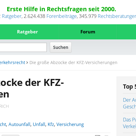
Erste Hilfe in Rechtsfragen seit 2000.
2
Ratgeber
,
2.624.438
Forenbeiträge
,
345.979
Rechtsberatunge
Ratgeber
Forum
erkehrsrecht
Die große Abzocke der KFZ-Versicherungen
ocke der KFZ-
Top 
en
Der Au
RICH
Gesch
Das P
cht
,
Autounfall
,
Unfall
,
Kfz
,
Versicherung
Verke