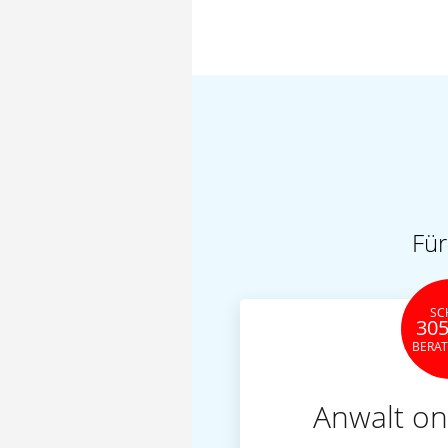
Für
SC
305
BERA
Anwalt on