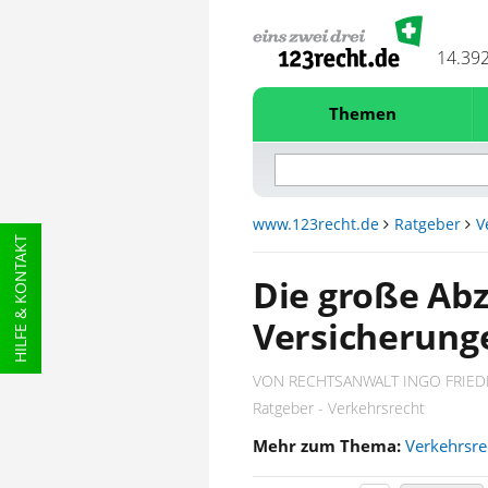
14.39
Themen
www.123recht.de
Ratgeber
V
HILFE & KONTAKT
Die große Abz
Versicherung
VON RECHTSANWALT INGO FRIED
Ratgeber - Verkehrsrecht
Mehr zum Thema:
Verkehrsre