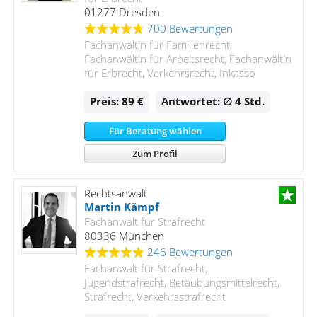
01277 Dresden
700 Bewertungen
Fachanwältin für Familienrecht,
Fachanwältin für Arbeitsrecht, Fachanwältin
für Erbrecht, Verkehrsrecht, Inkasso
Preis: 89 €
Antwortet: ∅ 4
Std.
Für Beratung wählen
Zum Profil
Rechtsanwalt
Martin Kämpf
Fachanwalt für Strafrecht
80336 München
246 Bewertungen
Fachanwalt für Strafrecht,
Jugendstrafrecht, Betäubungsmittelrecht,
Strafrecht, Verkehrsstrafrecht