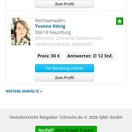
Zum Profil
Rechtsanwältin
Yvonne König
06618 Naumburg
Mietrecht, Zivilrecht, Familienrecht,
Verkehrszivilrecht, Reiserecht
Preis: 30 €
Antwortet: ∅ 12
Std.
Für Beratung wählen
Zum Profil
WEITERE ANWÄLTE »
Verkehrsrecht Ratgeber 123recht.de © 2026 QNC GmbH
Notfall?
Jetzt Anwalt fragen.