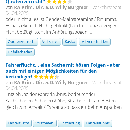
Quotenvorrecht?
von
RA Krim.-Dir. a.D. Willy Burgmer
Verkehrsrecht
04.04.2025
oder: nicht alles ist Gender-Mainstreaming / Rrrumms…!
Es hat gekracht. Nicht geblinkt (Fahrtrichtungsanzeiger
nicht betätigt, steht im Anhörungsbogen ...
Quotenvorrecht
Vollkasko
Kasko
Mitverschulden
Unfallschaden
Fahrerflucht... eine Sache mit bösen Folgen - aber
auch mit einigen Möglichkeiten für den
Verteidiger!
von
RA Krim.-Dir. a.D. Willy Burgmer
Verkehrsrecht
04.04.2025
Entziehung der Fahrerlaubnis, bedeutender
Sachschaden, Schadenshöhe, Strafbefehl - am Besten
gleich zum Anwalt / Es war also passiert beim Ausparken.
...
Fahrerflucht
Strafbefehl
Entziehung
Fahrerlaubnis