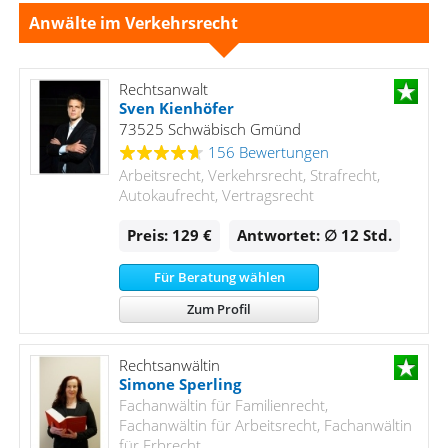
Anwälte im Verkehrsrecht
Rechtsanwalt
Sven Kienhöfer
73525 Schwäbisch Gmünd
156 Bewertungen
Arbeitsrecht, Verkehrsrecht, Strafrecht,
Autokaufrecht, Vertragsrecht
Preis: 129 €
Antwortet: ∅ 12
Std.
Für Beratung wählen
Zum Profil
Rechtsanwältin
Simone Sperling
Fachanwältin für Familienrecht,
Fachanwältin für Arbeitsrecht, Fachanwältin
für Erbrecht