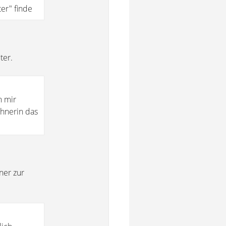
er" finde
ter.
n mir
hnerin das
ner zur