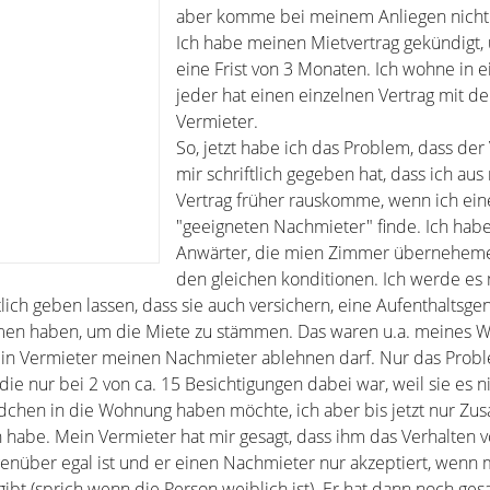
aber komme bei meinem Anliegen nicht 
Ich habe meinen Mietvertrag gekündigt,
eine Frist von 3 Monaten. Ich wohne in 
jeder hat einen einzelnen Vertrag mit d
Vermieter.
So, jetzt habe ich das Problem, dass der
mir schriftlich gegeben hat, dass ich au
Vertrag früher rauskomme, wenn ich ein
"geeigneten Nachmieter" finde. Ich habe
Anwärter, die mien Zimmer überneheme
den gleichen konditionen. Ich werde es 
tlich geben lassen, dass sie auch versichern, eine Aufenthaltsg
men haben, um die Miete zu stämmen. Das waren u.a. meines W
 ein Vermieter meinen Nachmieter ablehnen darf. Nur das Proble
e nur bei 2 von ca. 15 Besichtigungen dabei war, weil sie es ni
Mädchen in die Wohnung haben möchte, ich aber bis jetzt nur Zu
habe. Mein Vermieter hat mir gesagt, dass ihm das Verhalten 
nüber egal ist und er einen Nachmieter nur akzeptiert, wenn
bt (sprich wenn die Person weiblich ist). Er hat dann noch gesa