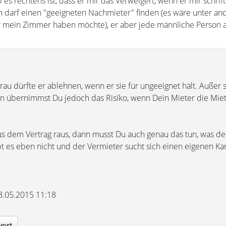
 es rechtens ist, dass er mir das Verweigert, wenn er mir schrift
ich darf einen "geeigneten Nachmieter" finden (es wäre unter a
er mein Zimmer haben möchte), er aber jede männliche Person 
 Frau dürfte er ablehnen, wenn er sie für ungeeignet hält. Außer si
nn übernimmst Du jedoch das Risiko, wenn Dein Mieter die Miet
aus dem Vertrag raus, dann musst Du auch genau das tun, was de
ppt es eben nicht und der Vermieter sucht sich einen eigenen Ka
18.05.2015 11:18
wort