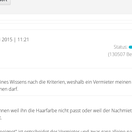
i 2015 | 11:21
Status:
(130507 Bei
ines Wissens nach die Kriterien, weshalb ein Vermieter meinen
nen darf.
hnen weil ihn die Haarfarbe nicht passt oder weil der Nachmiet
.
eignet" ist entscheidet der Vermieter und zwar ganz alleine n