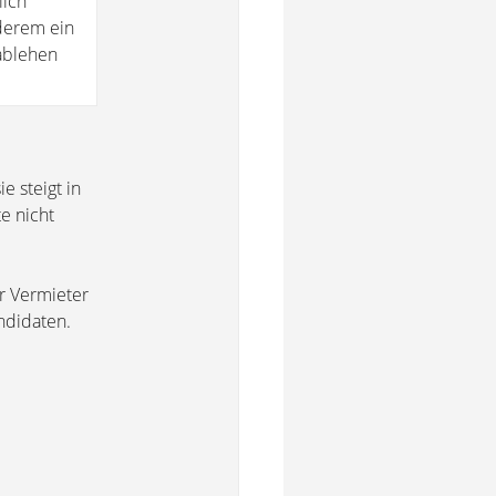
lich
nderem ein
ablehen
e steigt in
e nicht
r Vermieter
ndidaten.