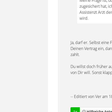
Meine Frage ist, ob
zugesichert hat, 
Assistenzt Arzt d
wird.
Ja, darf er. Selbst eine
Deinen Vertrag ein, da
zahlt.
Du willst doch früher 
von Dir will. Sonst kla
-- Editiert von Ver am 
1
x
Hilfreich
e Ant