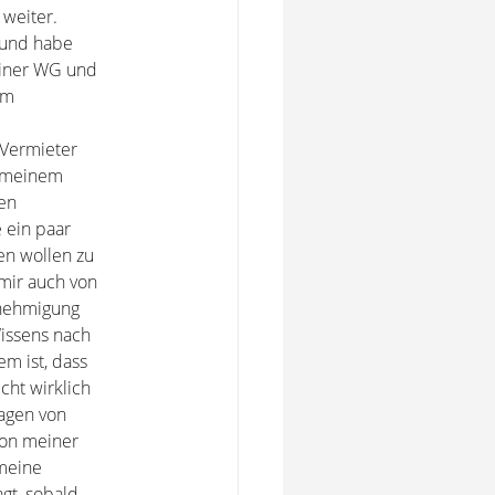
weiter.
 und habe
einer WG und
em
 Vermieter
s meinem
en
 ein paar
n wollen zu
mir auch von
enehmigung
issens nach
m ist, dass
cht wirklich
sagen von
von meiner
 meine
gt, sobald