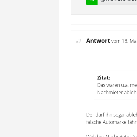
Antwort
2
vom
18. Ma
#
Zitat:
Das waren u.a. me
Nachmieter ableh
Der darf ihn sogar able
falsche Automarke fährt
Welcher Nachmieter "ge