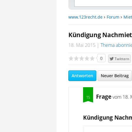
www.123recht.de
Forum
Miet
Kündigung Nachmiete
18. Mai 2015
Thema abonni
0
Twittern
Antworten
Neuer Beitrag
Frage
vom
18. 
Kündigung Nachm