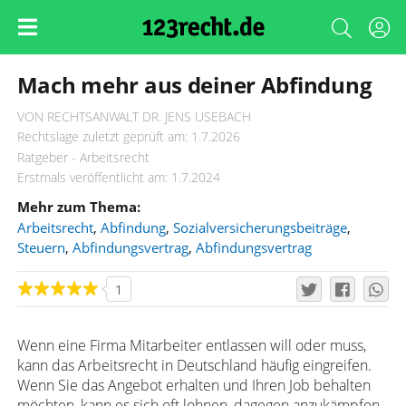
Mach mehr aus deiner Abfindung
VON RECHTSANWALT DR. JENS USEBACH
Rechtslage zuletzt geprüft am: 1.7.2026
Ratgeber - Arbeitsrecht
Erstmals veröffentlicht am: 1.7.2024
Mehr zum Thema:
Arbeitsrecht
,
Abfindung
,
Sozialversicherungsbeiträge
,
Steuern
,
Abfindungsvertrag
,
Abfindungsvertrag
1
Wenn eine Firma Mitarbeiter entlassen will oder muss,
kann das Arbeitsrecht in Deutschland häufig eingreifen.
Wenn Sie das Angebot erhalten und Ihren Job behalten
möchten, kann es sich oft lohnen, dagegen anzukämpfen.