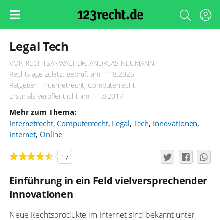
Legal Tech
VON RECHTSANWALT DR. ANDREAS NEUMANN
Rechtslage zuletzt geprüft am: 11.8.2025
Ratgeber - Internetrecht, Computerrecht
Erstmals veröffentlicht am: 11.8.2017
Mehr zum Thema:
Internetrecht, Computerrecht
,
Legal
,
Tech
,
Innovationen
,
Internet
,
Online
17
Einführung in ein Feld vielversprechender
Innovationen
Neue Rechtsprodukte im Internet sind bekannt unter