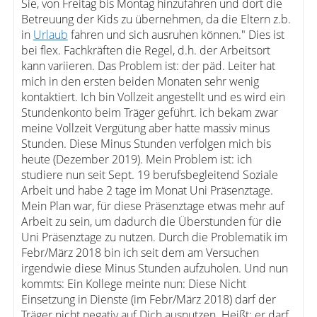
Sie, von Freitag bis Montag hinzufahren und dort die
Betreuung der Kids zu übernehmen, da die Eltern z.b.
in
Urlaub
fahren und sich ausruhen können." Dies ist
bei flex. Fachkräften die Regel, d.h. der Arbeitsort
kann variieren. Das Problem ist: der päd. Leiter hat
mich in den ersten beiden Monaten sehr wenig
kontaktiert. Ich bin Vollzeit angestellt und es wird ein
Stundenkonto beim Träger geführt. ich bekam zwar
meine Vollzeit Vergütung aber hatte massiv minus
Stunden. Diese Minus Stunden verfolgen mich bis
heute (Dezember 2019). Mein Problem ist: ich
studiere nun seit Sept. 19 berufsbegleitend Soziale
Arbeit und habe 2 tage im Monat Uni Präsenztage.
Mein Plan war, für diese Präsenztage etwas mehr auf
Arbeit zu sein, um dadurch die Überstunden für die
Uni Präsenztage zu nutzen. Durch die Problematik im
Febr/März 2018 bin ich seit dem am Versuchen
irgendwie diese Minus Stunden aufzuholen. Und nun
kommts: Ein Kollege meinte nun: Diese Nicht
Einsetzung in Dienste (im Febr/März 2018) darf der
Träger nicht negativ auf Dich ausnutzen. Heißt: er darf