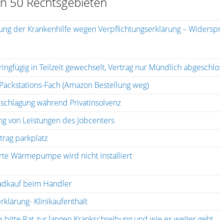
in 50 Rechtsgebieten
lung der Krankenhilfe wegen Verpflichtungserklärung – Widers
ingfügig in Teilzeit gewechselt, Vertrag nur Mündlich abgeschl
Packstations-Fach (Amazon Bestellung weg)
schlagung während Privatinsolvenz
g von Leistungen des Jobcenters
trag parkplatz
rte Wärmepumpe wird nicht installiert
adkauf beim Händler
rklärung- Klinikaufenthalt
 bitte Rat zur langen Krankschreibung und wie es weiter geht