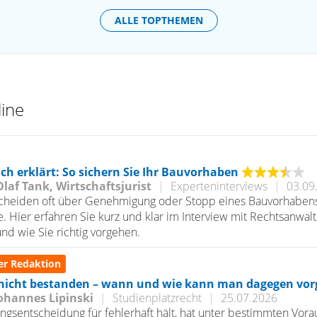
ALLE TOPTHEMEN
ine
ch erklärt: So sichern Sie Ihr Bauvorhaben
Olaf Tank, Wirtschaftsjurist
|
Experteninterviews
|
03.09
scheiden oft über Genehmigung oder Stopp eines Bauvorhabens
. Hier erfahren Sie kurz und klar im Interview mit Rechtsanwalt
und wie Sie richtig vorgehen.
er Redaktion
nicht bestanden – wann und wie kann man dagegen vo
ohannes Lipinski
|
Studienplatzrecht
|
25.07.2026
ngsentscheidung für fehlerhaft hält, hat unter bestimmten Vora