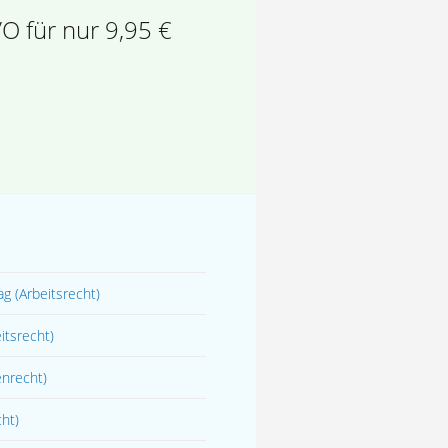
O für nur 9,95 €
rag
(Arbeitsrecht)
itsrecht)
enrecht)
cht)