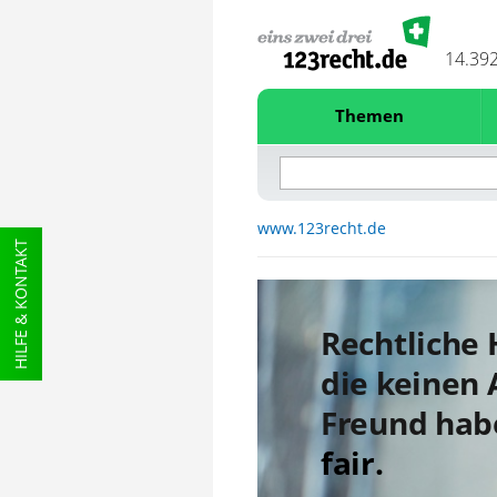
14.39
Themen
www.123recht.de
HILFE & KONTAKT
Rechtliche H
die keinen 
Freund hab
fair.