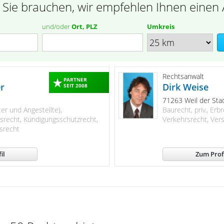
 Sie brauchen, wir empfehlen Ihnen einen 
und/oder
Ort, PLZ
Umkreis
Rechtsanwalt
PARTNER
r
Dirk Weise
SEIT 2008
71263 Weil der Sta
ter und Angestellte),
Baurecht, priv., Erb
srecht, Kündigungsschutzrecht,
Verkehrsrecht, Ver
srecht
il
Zum Prof