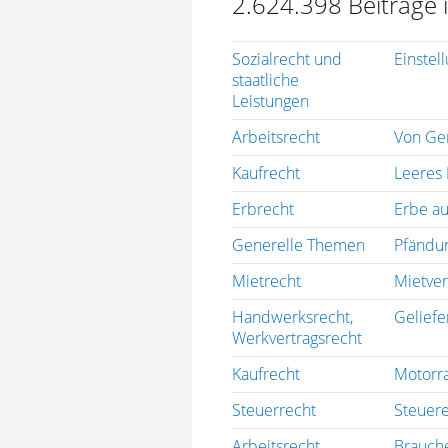
2.624.398 Beiträge 
Sozialrecht und
Einstel
staatliche
Leistungen
Arbeitsrecht
Von Ger
Kaufrecht
Leeres 
Erbrecht
Erbe au
Generelle Themen
Pfändun
Mietrecht
Mietver
Handwerksrecht,
Geliefe
Werkvertragsrecht
Kaufrecht
Motorr
Steuerrecht
Steuere
Arbeitsrecht
Brauche