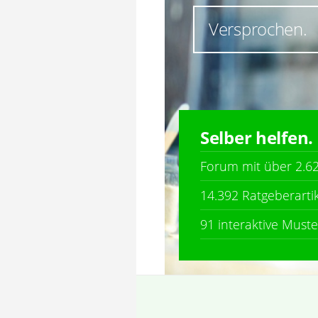
Versprochen.
Selber helfen.
Forum mit über 2.62
14.392 Ratgeberarti
91 interaktive Must