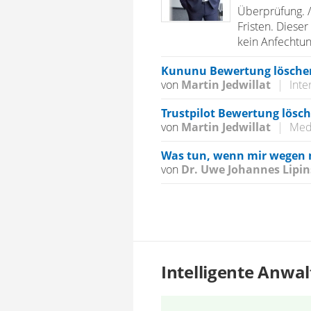
Überprüfung. /
Fristen. Dieser
kein Anfechtung
Kununu Bewertung löschen 
von
Martin Jedwillat
|
Inte
Trustpilot Bewertung lösc
von
Martin Jedwillat
|
Med
Was tun, wenn mir wegen m
von
Dr. Uwe Johannes Lipin
Intelligente Anwa