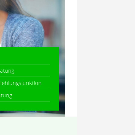
ratung
fehlungsfunktion
atung