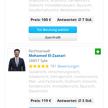
Arbeitsrecht, Strafrecht, Familienrecht,
Zivilrecht, Immobiliensteuern, Baurecht,
Gesellschaftsrecht, Wettbewerbsrecht
Preis: 100 €
Antwortet: ∅ 7
Std.
Für Beratung wählen
Zum Profil
Rechtsanwalt
Mohamed El-Zaatari
28857 Syke
781 Bewertungen
Sozialrecht, Versicherungsrecht,
Arbeitsrecht, Vertragsrecht, Insolvenzrecht,
Miet- und Pachtrecht, Strafrecht, Erbrecht,
Familienrecht, Immobilienrecht, Baurecht,
Steuerrecht
Preis: 119 €
Antwortet: ∅ 3
Std.