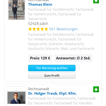
Thomas Klein
Fachanwalt für Familienrecht, Fachanwalt
für Verkehrsrecht, Fachanwalt für
Steuerrecht
52428 Jülich
561 Bewertungen
Fachanwalt für Familienrecht, Fachanwalt
für Verkehrsrecht, Fachanwalt für
Steuerrecht, Zivilrecht, Arbeitsrecht,
Kaufrecht, Erbrecht, Miet- und Pachtrecht
Preis: 129 €
Antwortet: ∅ 2
Std.
Für Beratung wählen
Zum Profil
Rechtsanwalt
Dr. Holger Traub, Dipl. Kfm.
Fachanwalt für Insolvenzrecht, Fachanwalt
für Steuerrecht, Fachanwalt für Handels-